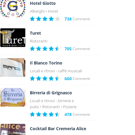
Hotel Giotto
Alberghi
Hotel
738
Commenti
Turet
Ristoranti
705
Commenti
Il Blanco Torino
Locali e ritrovi - caffè musicali
660
Commenti
Birreria di Grignasco
Locali e ritrovi - birrerie e
pubs
Ristoranti
Pizzerie
478
Commenti
Cocktail Bar Cremeria Alice