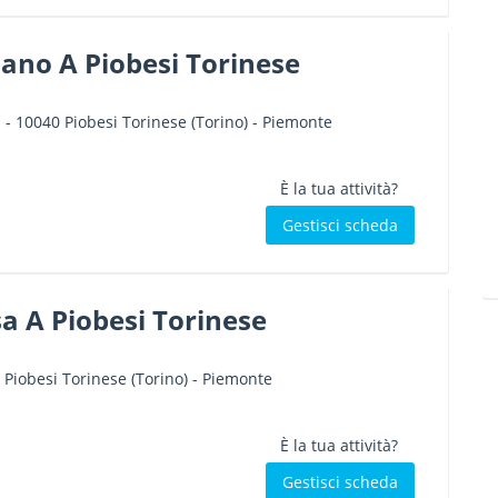
ano A Piobesi Torinese
I
-
10040
Piobesi Torinese
(Torino) -
Piemonte
È la tua attività?
Gestisci scheda
isa A Piobesi Torinese
Piobesi Torinese
(Torino) -
Piemonte
È la tua attività?
Gestisci scheda