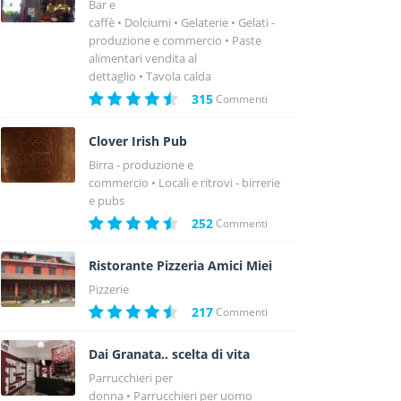
Bar e
caffè
Dolciumi
Gelaterie
Gelati -
produzione e commercio
Paste
alimentari vendita al
dettaglio
Tavola calda
315
Commenti
Clover Irish Pub
Birra - produzione e
commercio
Locali e ritrovi - birrerie
e pubs
252
Commenti
Ristorante Pizzeria Amici Miei
Pizzerie
217
Commenti
Dai Granata.. scelta di vita
Parrucchieri per
donna
Parrucchieri per uomo