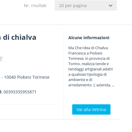
Nr. risultati
20 per pagina
 di chialva
Alcune informazioni
Ma Che Idea di Chialva
Francesca a Piobesi
Torinese, in provincia di
Torino, realizza tende e
tendaggi artigianali adatti
a qualsiasi tipologia di
3
-
10040
Piobesi Torinese
ambiente e di
arredamento. L'azienda, ...
l.
00393335955871
Vai alla Vetrina