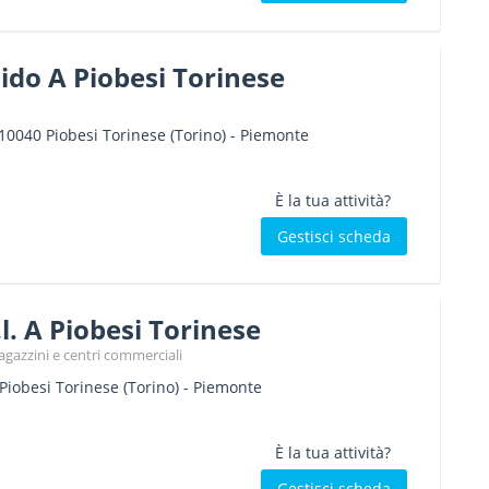
ido A Piobesi Torinese
10040
Piobesi Torinese
(Torino) -
Piemonte
È la tua attività?
Gestisci scheda
l. A Piobesi Torinese
gazzini e centri commerciali
Piobesi Torinese
(Torino) -
Piemonte
È la tua attività?
Gestisci scheda