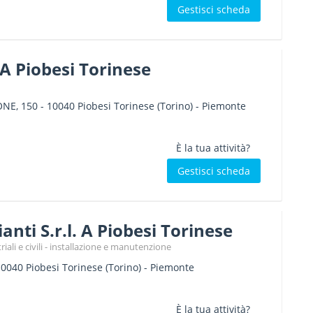
Gestisci scheda
 A Piobesi Torinese
ONE, 150
-
10040
Piobesi Torinese
(Torino) -
Piemonte
È la tua attività?
Gestisci scheda
anti S.r.l. A Piobesi Torinese
riali e civili - installazione e manutenzione
10040
Piobesi Torinese
(Torino) -
Piemonte
È la tua attività?