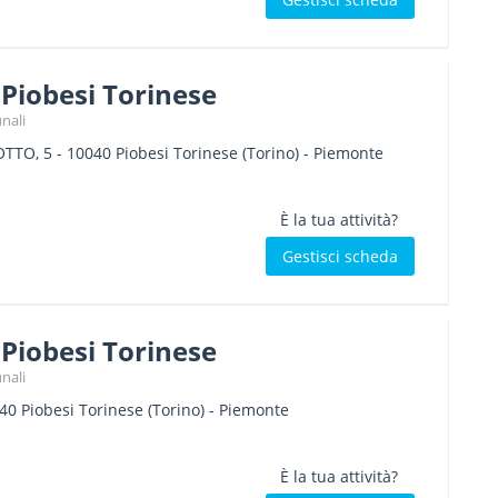
Piobesi Torinese
nali
OTTO, 5
-
10040
Piobesi Torinese
(Torino) -
Piemonte
È la tua attività?
Gestisci scheda
Piobesi Torinese
nali
40
Piobesi Torinese
(Torino) -
Piemonte
È la tua attività?