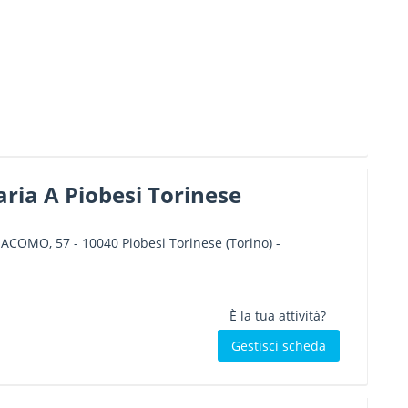
ria A Piobesi Torinese
IACOMO, 57
-
10040
Piobesi Torinese
(Torino) -
È la tua attività?
Gestisci scheda