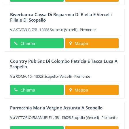
Biverbanca Cassa Di Risparmio Di Biella E Vercelli
Filiale Di Scopello
VIA STATALE, 7/B
-
13028
Scopello
(Vercelli) -
Piemonte
Chiama
Mappa
Country Pub Snc Di Colombo Patricia E Tacca Luca A
Scopello
Via ROMA, 15
-
13028
Scopello
(Vercelli) -
Piemonte
Chiama
Mappa
Parrocchia Maria Vergine Assunta A Scopello
Via VITTORIO EMANUELE II, 38
-
13028
Scopello
(Vercelli) -
Piemonte