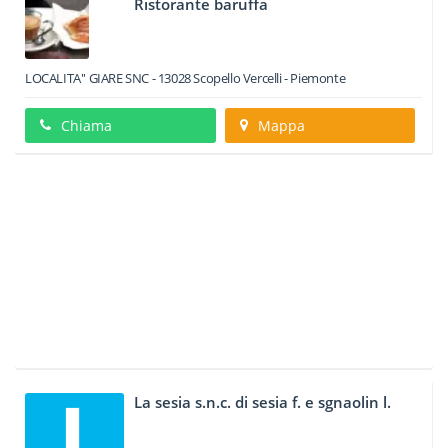
Ristorante baruffa
LOCALITA'' GIARE SNC
-
13028
Scopello
Vercelli -
Piemonte
Chiama
Mappa
La sesia s.n.c. di sesia f. e sgnaolin l.