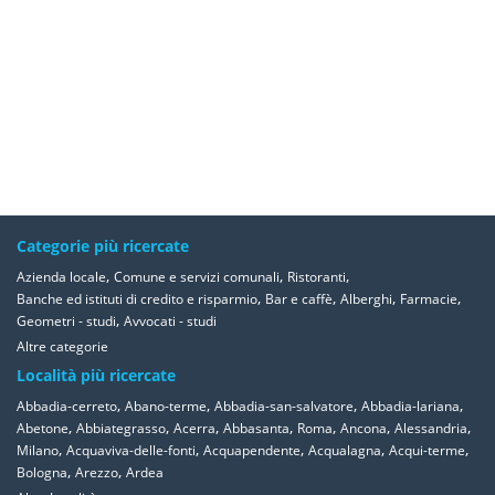
Categorie più ricercate
,
,
,
Azienda locale
Comune e servizi comunali
Ristoranti
,
,
,
,
Banche ed istituti di credito e risparmio
Bar e caffè
Alberghi
Farmacie
,
Geometri - studi
Avvocati - studi
Altre categorie
Località più ricercate
,
,
,
,
Abbadia-cerreto
Abano-terme
Abbadia-san-salvatore
Abbadia-lariana
,
,
,
,
,
,
,
Abetone
Abbiategrasso
Acerra
Abbasanta
Roma
Ancona
Alessandria
,
,
,
,
,
Milano
Acquaviva-delle-fonti
Acquapendente
Acqualagna
Acqui-terme
,
,
Bologna
Arezzo
Ardea