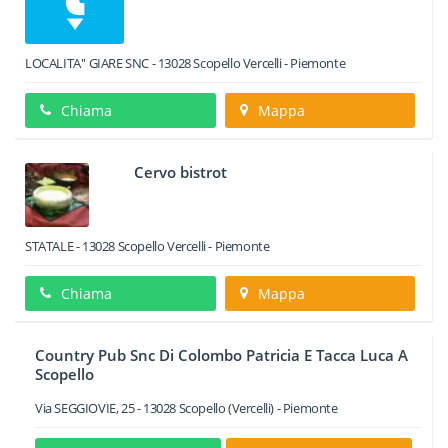
LOCALITA'' GIARE SNC
-
13028
Scopello
Vercelli -
Piemonte
Chiama
Mappa
Cervo bistrot
STATALE
-
13028
Scopello
Vercelli -
Piemonte
Chiama
Mappa
Country Pub Snc Di Colombo Patricia E Tacca Luca A
Scopello
Via SEGGIOVIE, 25
-
13028
Scopello
(Vercelli) -
Piemonte