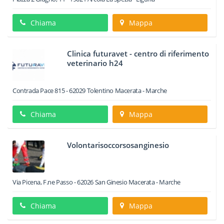
Chiama
Mappa
Clinica futuravet - centro di riferimento
veterinario h24
Contrada Pace 815
-
62029
Tolentino
Macerata -
Marche
Chiama
Mappa
Volontarisoccorsosanginesio
Via Picena, F.ne Passo
-
62026
San Ginesio
Macerata -
Marche
Chiama
Mappa