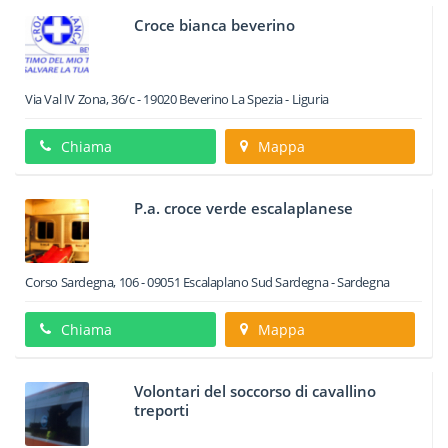
Croce bianca beverino
Via Val IV Zona, 36/c
-
19020
Beverino
La Spezia -
Liguria
Chiama
Mappa
P.a. croce verde escalaplanese
Corso Sardegna, 106
-
09051
Escalaplano
Sud Sardegna -
Sardegna
Chiama
Mappa
Volontari del soccorso di cavallino
treporti