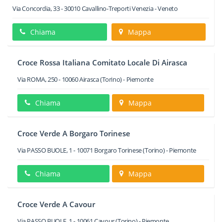
Via Concordia, 33
-
30010
Cavallino-Treporti
Venezia -
Veneto
Chiama
Mappa
Croce Rossa Italiana Comitato Locale Di Airasca
Via ROMA, 250
-
10060
Airasca
(Torino) -
Piemonte
Chiama
Mappa
Croce Verde A Borgaro Torinese
Via PASSO BUOLE, 1
-
10071
Borgaro Torinese
(Torino) -
Piemonte
Chiama
Mappa
Croce Verde A Cavour
Via PASSO BUOLE, 1
-
10061
Cavour
(Torino) -
Piemonte