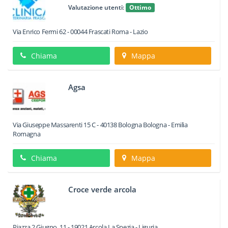
Valutazione utenti:
Ottimo
Via Enrico Fermi 62
-
00044
Frascati
Roma -
Lazio
Chiama
Mappa
Agsa
Via Giuseppe Massarenti 15 C
-
40138
Bologna
Bologna -
Emilia
Romagna
Chiama
Mappa
Croce verde arcola
Piazza 2 Giugno, 11
-
19021
Arcola
La Spezia -
Liguria