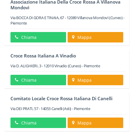
Associazione Italiana Della Croce Rossa A Villanova
Mondovì
Via BOCCA DI GORA E TINAIA, 67
-
12089
Villanova Mondovì
(Cuneo) -
Piemonte
Chiama
Mappa
Croce Rossa Italiana A Vinadio
Via D. ALIGHIERI, 3
-
12010
Vinadio
(Cuneo) -
Piemonte
Chiama
Mappa
Comitato Locale Croce Rossa Italiana Di Canelli
Via DEI PRATI, 57
-
14053
Canelli
(Asti) -
Piemonte
Chiama
Mappa