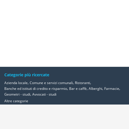
Categorie più ricercate
,
,
,
Azienda locale
Comune e servizi comunali
Ristoranti
,
,
,
,
Banche ed istituti di credito e risparmio
Bar e caffè
Alberghi
Farmacie
,
Geometri - studi
Avvocati - studi
Altre categorie
Località più ricercate
,
,
,
,
Abbadia-cerreto
Abano-terme
Abbadia-san-salvatore
Abbadia-lariana
,
,
,
,
,
,
,
Abetone
Abbiategrasso
Acerra
Abbasanta
Roma
Ancona
Alessandria
,
,
,
,
,
Milano
Acquaviva-delle-fonti
Acquapendente
Acqualagna
Acqui-terme