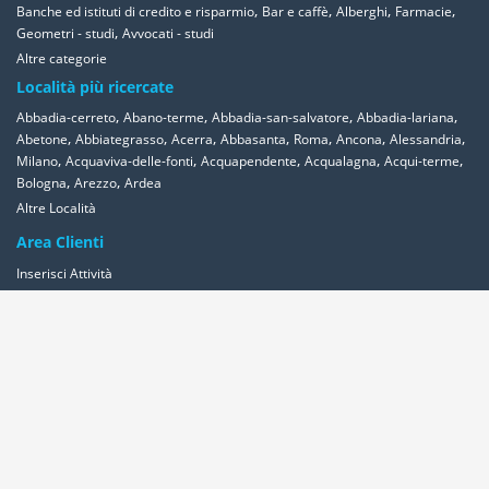
,
,
,
,
Banche ed istituti di credito e risparmio
Bar e caffè
Alberghi
Farmacie
,
Geometri - studi
Avvocati - studi
Altre categorie
Località più ricercate
,
,
,
,
Abbadia-cerreto
Abano-terme
Abbadia-san-salvatore
Abbadia-lariana
,
,
,
,
,
,
,
Abetone
Abbiategrasso
Acerra
Abbasanta
Roma
Ancona
Alessandria
,
,
,
,
,
Milano
Acquaviva-delle-fonti
Acquapendente
Acqualagna
Acqui-terme
,
,
Bologna
Arezzo
Ardea
Altre Località
Area Clienti
Inserisci Attività
Contattaci
Segnala
Overplace Network
Wi-fi
Coupon
Aziende
Reseller Oversync
Condizioni
Privacy
Cookies