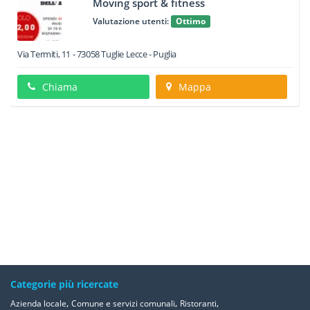
Moving sport & fitness
Valutazione utenti:
Ottimo
Via Termiti, 11
-
73058
Tuglie
Lecce -
Puglia
Chiama
Mappa
Categorie più ricercate
,
,
,
Azienda locale
Comune e servizi comunali
Ristoranti