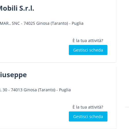
bili S.r.l.
. MAR., SNC
-
74025
Ginosa
(Taranto) -
Puglia
È la tua attività?
Gestisci scheda
iuseppe
, 30
-
74013
Ginosa
(Taranto) -
Puglia
È la tua attività?
Gestisci scheda