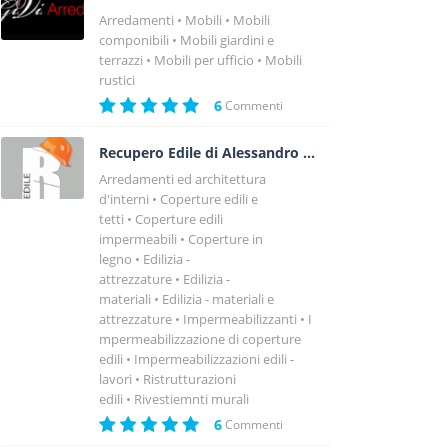
Arredamenti
Mobili
Mobili
componibili
Mobili giardini e
terrazzi
Mobili per ufficio
Mobili
rustici
6
Commenti
Recupero Edile di Alessandro Vitelli
Arredamenti ed architettura
d'interni
Coperture edili e
tetti
Coperture edili
impermeabili
Coperture in
legno
Edilizia -
attrezzature
Edilizia -
materiali
Edilizia - materiali e
attrezzature
Impermeabilizzanti
I
mpermeabilizzazione di coperture
edili
Impermeabilizzazioni edili -
lavori
Ristrutturazioni
edili
Rivestiemnti murali
6
Commenti