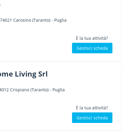
o
74021
Carosino
(Taranto) -
Puglia
È la tua attività?
Gestisci scheda
me Living Srl
4012
Crispiano
(Taranto) -
Puglia
È la tua attività?
Gestisci scheda