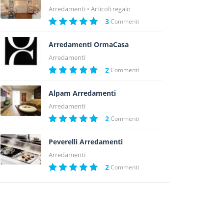
Arredamenti
Articoli regalo
3
Commenti
Arredamenti OrmaCasa
Arredamenti
2
Commenti
Alpam Arredamenti
Arredamenti
2
Commenti
Peverelli Arredamenti
Arredamenti
2
Commenti