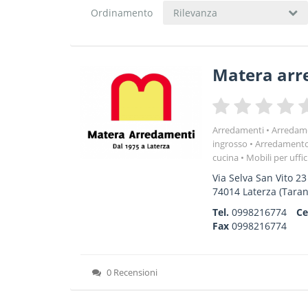
Ordinamento
Rilevanza
Matera arr
Arredamenti
Arredame
ingrosso
Arredamento 
cucina
Mobili per uffic
Via Selva San Vito 23
74014
Laterza
(Taran
Tel.
0998216774
Ce
Fax
0998216774
0 Recensioni