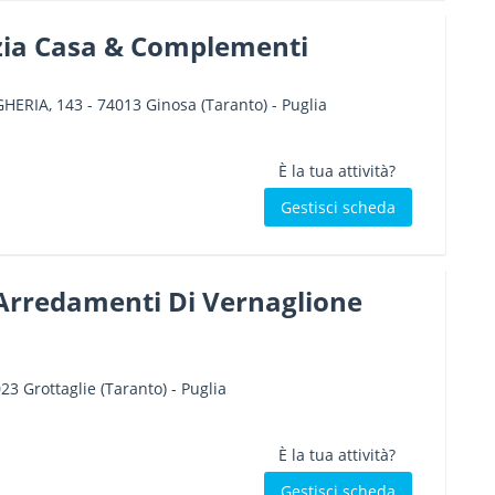
ezia Casa & Complementi
GHERIA, 143
-
74013
Ginosa
(Taranto) -
Puglia
È la tua attività?
Gestisci scheda
 Arredamenti Di Vernaglione
023
Grottaglie
(Taranto) -
Puglia
È la tua attività?
Gestisci scheda