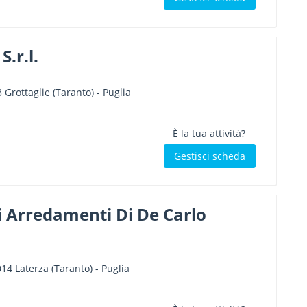
S.r.l.
3
Grottaglie
(Taranto) -
Puglia
È la tua attività?
Gestisci scheda
i Arredamenti Di De Carlo
014
Laterza
(Taranto) -
Puglia