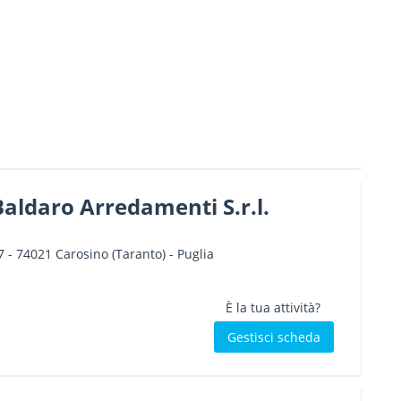
aldaro Arredamenti S.r.l.
7
-
74021
Carosino
(Taranto) -
Puglia
È la tua attività?
Gestisci scheda