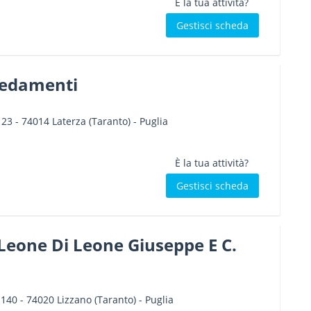
È la tua attività?
Gestisci scheda
redamenti
 23
-
74014
Laterza
(Taranto) -
Puglia
È la tua attività?
Gestisci scheda
 Leone Di Leone Giuseppe E C.
 140
-
74020
Lizzano
(Taranto) -
Puglia