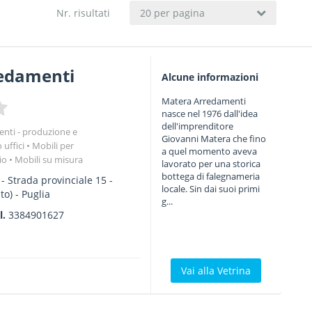
Nr. risultati
20 per pagina
edamenti
Alcune informazioni
Matera Arredamenti
nasce nel 1976 dall'idea
dell'imprenditore
nti - produzione e
Giovanni Matera che fino
uffici
Mobili per
a quel momento aveva
io
Mobili su misura
lavorato per una storica
bottega di falegnameria
 - Strada provinciale 15
-
locale. Sin dai suoi primi
to) -
Puglia
g...
l.
3384901627
Vai alla Vetrina