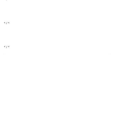
° / °
° / °