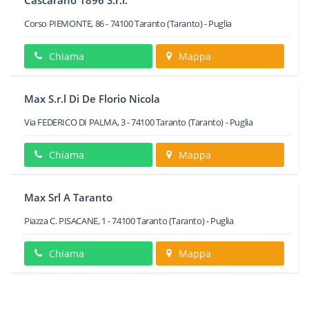
Cascarano 1896 S.r.l.
Corso PIEMONTE, 86
-
74100
Taranto
(Taranto) -
Puglia
Chiama
Mappa
Max S.r.l Di De Florio Nicola
Via FEDERICO DI PALMA, 3
-
74100
Taranto
(Taranto) -
Puglia
Chiama
Mappa
Max Srl A Taranto
Piazza C. PISACANE, 1
-
74100
Taranto
(Taranto) -
Puglia
Chiama
Mappa