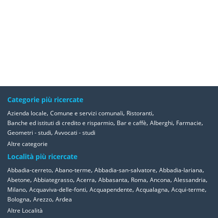
Categorie più ricercate
,
,
,
Azienda locale
Comune e servizi comunali
Ristoranti
,
,
,
,
Banche ed istituti di credito e risparmio
Bar e caffè
Alberghi
Farmacie
,
Geometri - studi
Avvocati - studi
Altre categorie
Località più ricercate
,
,
,
,
Abbadia-cerreto
Abano-terme
Abbadia-san-salvatore
Abbadia-lariana
,
,
,
,
,
,
,
Abetone
Abbiategrasso
Acerra
Abbasanta
Roma
Ancona
Alessandria
,
,
,
,
,
Milano
Acquaviva-delle-fonti
Acquapendente
Acqualagna
Acqui-terme
,
,
Bologna
Arezzo
Ardea
Altre Località