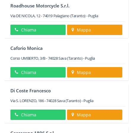
Roadhouse Motorcycle S.r.l.
Via DE NICOLA, 12
-
74019
Palagiano
(Taranto) -
Puglia
Chiama
Mappa
Caforio Monica
Corso UMBERTO, 3/B
-
74028
Sava
(Taranto) -
Puglia
Chiama
Mappa
Di Coste Francesco
Via S. LORENZO, 186
-
74028
Sava
(Taranto) -
Puglia
Chiama
Mappa