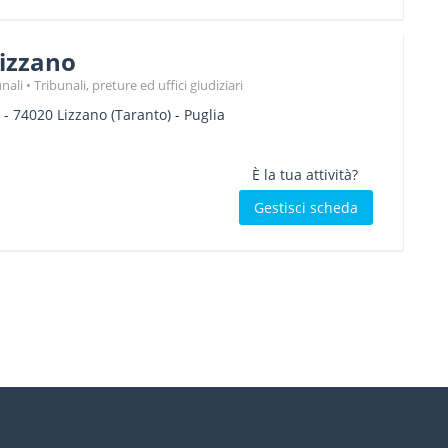
Lizzano
nali
Tribunali, preture ed uffici giudiziari
-
74020
Lizzano
(Taranto) -
Puglia
È la tua attività?
Gestisci scheda