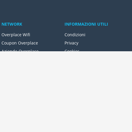
NETWORK
INFORMAZIONI UTILI
Overplace Wifi
Condizioni
Coupon Overplace
Privacy
Aziende Overplace
Cookies
Reseller Oversync
vità locali con foto, video, novità e servizi online. Potrai
n piena libertà, dal tuo pc o dal tuo smartphone!