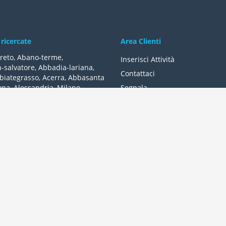
 ricercate
Area Clienti
reto
,
Abano-terme
,
Inserisci Attività
-salvatore
,
Abbadia-lariana
,
Contattaci
biategrasso
,
Acerra
,
Abbasanta
ona
,
Alessandria
,
Milano
,
Segnala
lle-fonti
,
Acquapendente
,
,
Acqui-terme
,
Bologna
,
Arezzo
,
lità
ttà a distanza di un clic. Negozi, bar, alberghi, ristoranti, tante atti
 e sconti quotidiani, prenotare online o registrarti alla rete wifi. I
IVA: IT03028820540
|
© 2011-2026 Overplace. Tutti i diritti riservati.