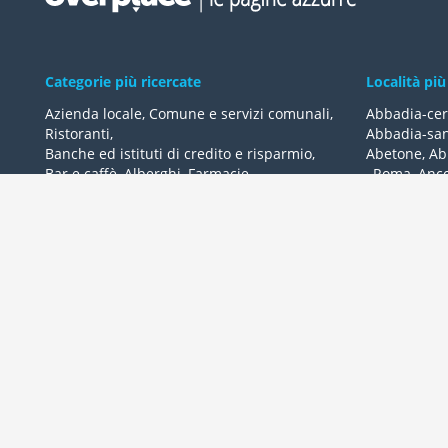
Categorie più ricercate
Località più
Azienda locale
,
Comune e servizi comunali
,
Abbadia-cer
Ristoranti
,
Abbadia-san
Banche ed istituti di credito e risparmio
,
Abetone
,
Ab
Bar e caffè
,
Alberghi
,
Farmacie
,
,
Roma
,
Anc
Geometri - studi
,
Avvocati - studi
Acquaviva-de
Acqualagna
Tutte le categorie
Ardea
Tutte le Loca
Overplace propone i migliori esercizi commerciali della tua ci
leggere e lasciare recensioni, usufruire di offerte
P.