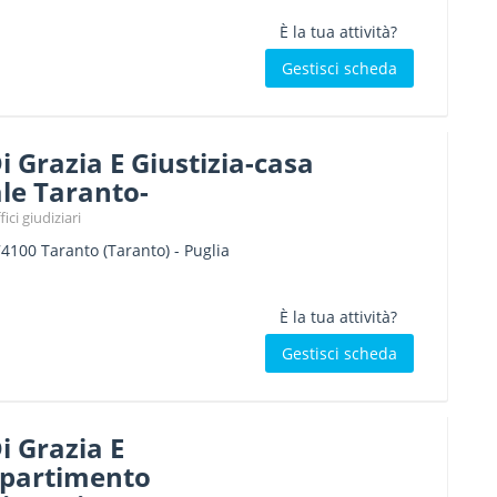
È la tua attività?
Gestisci scheda
i Grazia E Giustizia-casa
le Taranto-
ici giudiziari
74100
Taranto
(Taranto) -
Puglia
È la tua attività?
Gestisci scheda
i Grazia E
ipartimento