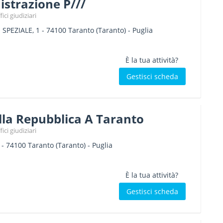
strazione P///
ici giudiziari
 SPEZIALE, 1
-
74100
Taranto
(Taranto) -
Puglia
È la tua attività?
Gestisci scheda
lla Repubblica A Taranto
ici giudiziari
-
74100
Taranto
(Taranto) -
Puglia
È la tua attività?
Gestisci scheda