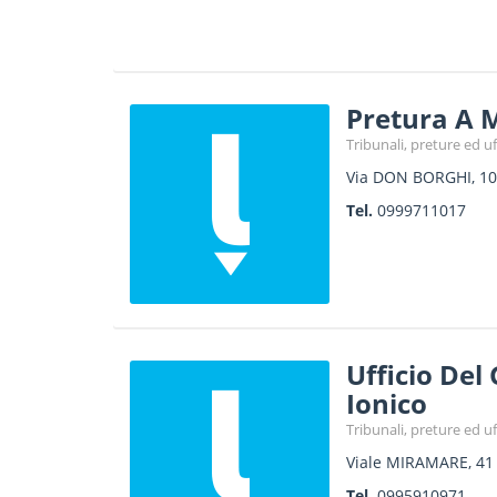
Pretura A 
Tribunali, preture ed uff
Via DON BORGHI, 10
Tel.
0999711017
Ufficio Del
Ionico
Tribunali, preture ed uff
Viale MIRAMARE, 41
Tel.
0995910971