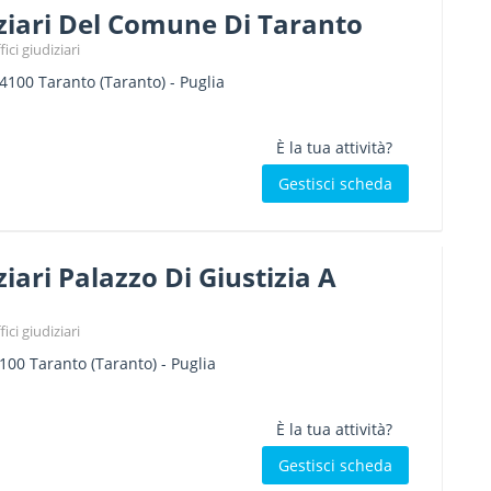
iziari Del Comune Di Taranto
ici giudiziari
4100
Taranto
(Taranto) -
Puglia
È la tua attività?
Gestisci scheda
ziari Palazzo Di Giustizia A
ici giudiziari
100
Taranto
(Taranto) -
Puglia
È la tua attività?
Gestisci scheda