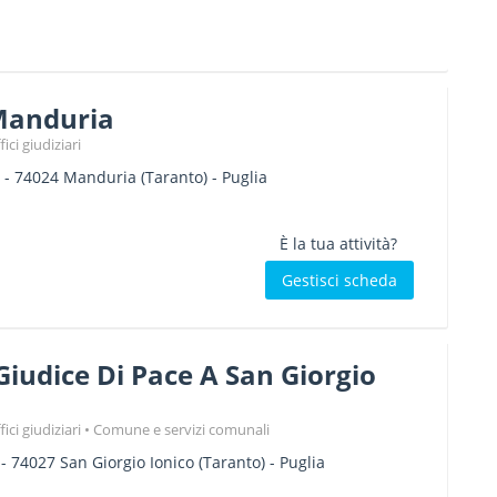
Manduria
ici giudiziari
-
74024
Manduria
(Taranto) -
Puglia
È la tua attività?
Gestisci scheda
 Giudice Di Pace A San Giorgio
ici giudiziari
Comune e servizi comunali
-
74027
San Giorgio Ionico
(Taranto) -
Puglia