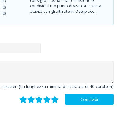
consiglio? Lascia una recensione e
(1)
condividi il tuo punto di vista su questa
(0)
attività con gli altri utenti Overplace.
(0)
caratteri (La lunghezza minima del testo è di 40 caratteri)
Condividi