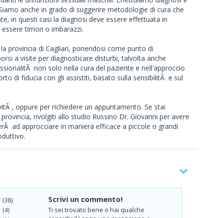
. Siamo anche in grado di suggerire metodologie di cura che
te, in questi casi la diagnosi deve essere effettuata in
essere timori o imbarazzi.
a la provincia di Cagliari, ponendosi come punto di
si a visite per diagnosticare disturbi, talvolta anche
ssionalitÃ non solo nella cura del paziente e nell'approccio
o di fiducia con gli assistiti, basato sulla sensibilitÃ e sul
ivitÃ , oppure per richiedere un appuntamento. Se stai
rovincia, rivolgiti allo studio Russino Dr. Giovanni per avere
erÃ ad approcciare in maniera efficace a piccole o grandi
oduttivo.
Scrivi un commento!
(38)
Ti sei trovato bene o hai qualche
(4)