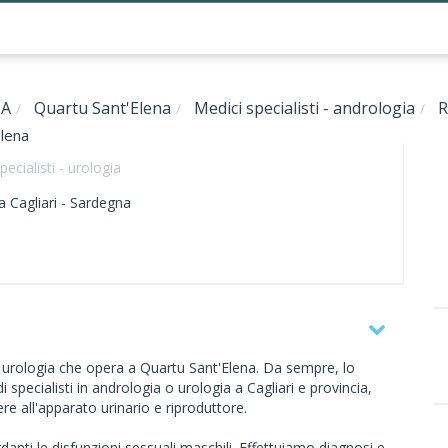
CA
Quartu Sant'Elena
Medici specialisti - andrologia
R
Elena
pecialisti - urologia
a
Cagliari -
Sardegna
 urologia che opera a Quartu Sant'Elena. Da sempre, lo
 di specialisti in andrologia o urologia a Cagliari e provincia,
re all'apparato urinario e riproduttore.
danti le disfunzioni sessuali maschili. Effettuiamo diagnosi e