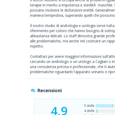
terapie in merito a impotenza e sterilitÃ maschile
possano risolvere le disfunzioni erettili. Generalmen
maniera tempestiva, superando quelli che possono 
Il nostro studio di andrologia e urologia serve tutt
riferimento per coloro che hanno bisogno di sottopor
abbastanza delicati. Lo staff dimostra grande profe
alle problematiche, ma anche nel costruire un rapport
rispetto.
Contattaci per avere maggiori informazioni sull'att
cercando un andrologo o un urologo a Cagliari o in p
una consulenza precisa e professionale, che ti aiut
problematiche riguardanti l'apparato urinario o ripr
Recensioni
4,9
5 stelle
4 stelle