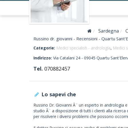
Sardegna
Russino dr. giovanni - Recensioni - Quartu Sant'
Categorie:
Medici specialisti - andrologia
,
Medici s
Indirizzo:
Via Catalani 24 -
09045
Quartu Sant'Elen
Tel.
070882457
Lo sapevi che
Russino Dr. Giovanni Ã¨ un esperto in andrologia e
studio Ã¨ a disposizione di tutti i clienti alla ricerca
per risolvere i diversi problemi che possono occorre
Il dottor Russino si occupa anche di problemi riguar