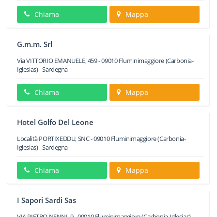
Chiama
Mappa
G.m.m. Srl
Via VITTORIO EMANUELE, 459
-
09010
Fluminimaggiore
(Carbonia-
Iglesias) -
Sardegna
Chiama
Mappa
Hotel Golfo Del Leone
Località PORTIXEDDU, SNC
-
09010
Fluminimaggiore
(Carbonia-
Iglesias) -
Sardegna
Chiama
Mappa
I Sapori Sardi Sas
VIA PIETRO NENNI, 9
-
09010
Fluminimaggiore
(Carbonia-Iglesias) -