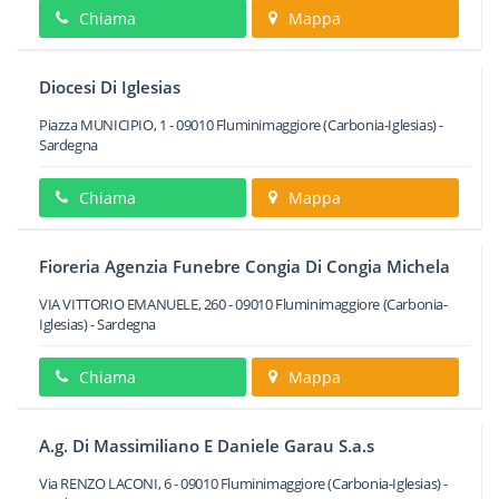
Chiama
Mappa
Diocesi Di Iglesias
Piazza MUNICIPIO, 1
-
09010
Fluminimaggiore
(Carbonia-Iglesias) -
Sardegna
Chiama
Mappa
Fioreria Agenzia Funebre Congia Di Congia Michela
VIA VITTORIO EMANUELE, 260
-
09010
Fluminimaggiore
(Carbonia-
Iglesias) -
Sardegna
Chiama
Mappa
A.g. Di Massimiliano E Daniele Garau S.a.s
Via RENZO LACONI, 6
-
09010
Fluminimaggiore
(Carbonia-Iglesias) -