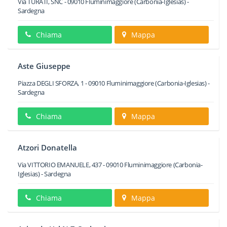
Via TURATI, SNC
-
09010
Fluminimaggiore
(Carbonia-Iglesias) -
Sardegna
Chiama
Mappa
Aste Giuseppe
Piazza DEGLI SFORZA, 1
-
09010
Fluminimaggiore
(Carbonia-Iglesias) -
Sardegna
Chiama
Mappa
Atzori Donatella
Via VITTORIO EMANUELE, 437
-
09010
Fluminimaggiore
(Carbonia-
Iglesias) -
Sardegna
Chiama
Mappa