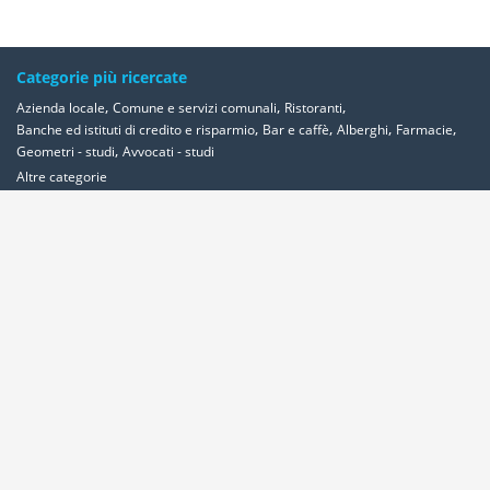
Categorie più ricercate
,
,
,
Azienda locale
Comune e servizi comunali
Ristoranti
,
,
,
,
Banche ed istituti di credito e risparmio
Bar e caffè
Alberghi
Farmacie
,
Geometri - studi
Avvocati - studi
Altre categorie
Località più ricercate
,
,
,
,
Abbadia-cerreto
Abano-terme
Abbadia-san-salvatore
Abbadia-lariana
,
,
,
,
,
,
,
Abetone
Abbiategrasso
Acerra
Abbasanta
Roma
Ancona
Alessandria
,
,
,
,
,
Milano
Acquaviva-delle-fonti
Acquapendente
Acqualagna
Acqui-terme
,
,
Bologna
Arezzo
Ardea
Altre Località
Area Clienti
Inserisci Attività
Contattaci
Segnala
Overplace Network
Wi-fi
Coupon
Aziende
Reseller Oversync