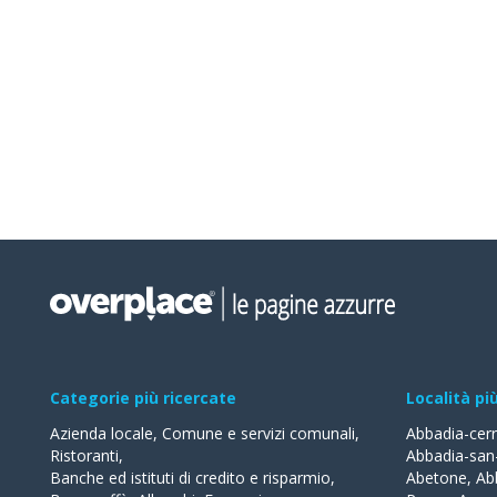
Categorie più ricercate
Località pi
Azienda locale
,
Comune e servizi comunali
,
Abbadia-cer
Ristoranti
,
Abbadia-san
Banche ed istituti di credito e risparmio
,
Abetone
,
Ab