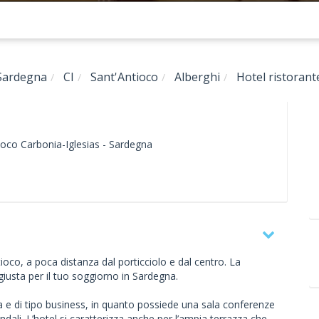
Sardegna
CI
Sant'Antioco
Alberghi
Hotel ristorant
ioco
Carbonia-Iglesias -
Sardegna
ntioco, a poca distanza dal porticciolo e dal centro. La
giusta per il tuo soggiorno in Sardegna.
ica e di tipo business, in quanto possiede una sala conferenze
ndali. L’hotel si caratterizza anche per l’ampia terrazza che