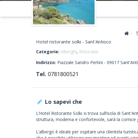
Hotel ristorante solki - Sant'Antioco
Categorie:
Alberghi
,
Ristoranti
Indirizzo:
Piazzale Sandro Pertini -
09017
Sant'Ant
Tel.
0781800521
Lo sapevi che
L’Hotel Ristorante Solki si trova sull’isola di Sant'A
struttura, moderna e confortevole, sarà la cornice 
L’albergo è ideale per ospitare una clientela turist
che è possibile utilizzare per meeting ed eventi azie