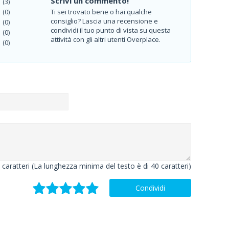
Scrivi un commento!
(3)
Ti sei trovato bene o hai qualche
(0)
consiglio? Lascia una recensione e
(0)
condividi il tuo punto di vista su questa
(0)
attività con gli altri utenti Overplace.
(0)
caratteri (La lunghezza minima del testo è di 40 caratteri)
Condividi