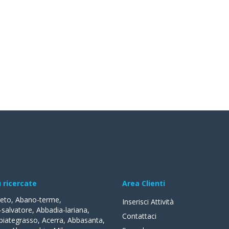
ù ricercate
Area Clienti
reto
,
Abano-terme
,
Inserisci Attività
-salvatore
,
Abbadia-lariana
,
Contattaci
biategrasso
,
Acerra
,
Abbasanta
,