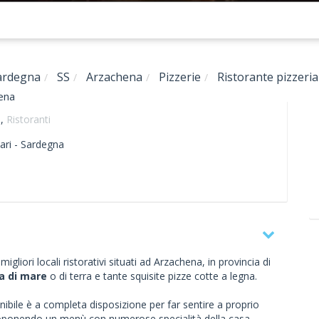
ardegna
SS
Arzachena
Pizzerie
Ristorante pizzeri
hena
e
,
Ristoranti
ari -
Sardegna
igliori locali ristorativi situati ad Arzachena, in provincia di
a di mare
o di terra e tante squisite pizze cotte a legna.
onibile è a completa disposizione per far sentire a proprio
 proponendo un menù con numerose specialità della casa,