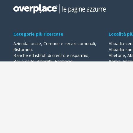
Categorie più ricercate
Località pi
Azienda locale
,
Comune e servizi comunali
,
Abbadia-cer
Ristoranti
,
Abbadia-san
Banche ed istituti di credito e risparmio
,
Abetone
,
Ab
Bar e caffè
,
Alberghi
,
Farmacie
,
Roma
,
Anco
Geometri - studi
,
Avvocati - studi
Acquaviva-de
Acqualagna
Tutte le categorie
Ardea
Tutte le Loca
Overplace propone i migliori esercizi commerciali della tua città 
lasciare recensioni, usufruire di offerte e 