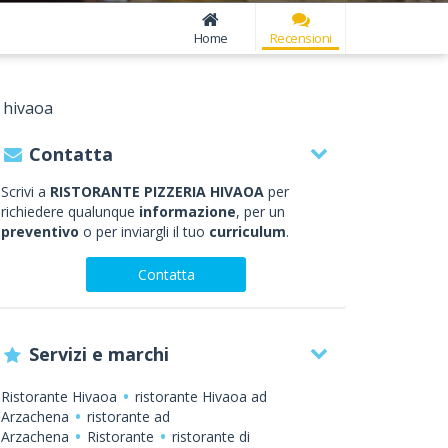
Home
Recensioni
a hivaoa
Contatta
Scrivi a
RISTORANTE PIZZERIA HIVAOA
per
richiedere qualunque
informazione
, per un
preventivo
o per inviargli il tuo
curriculum
.
Contatta
Servizi e marchi
Ristorante Hivaoa
ristorante Hivaoa ad
Arzachena
ristorante ad
Arzachena
Ristorante
ristorante di