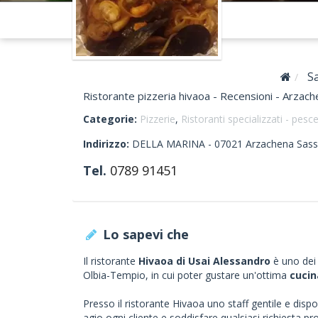
S
Ristorante pizzeria hivaoa - Recensioni - Arzac
Categorie:
Pizzerie
,
Ristoranti specializzati - pesc
Indirizzo:
DELLA MARINA -
07021
Arzachena
Sass
Tel.
0789 91451
Lo sapevi che
Il ristorante
Hivaoa di Usai Alessandro
è uno dei m
Olbia-Tempio, in cui poter gustare un'ottima
cucin
Presso il ristorante Hivaoa uno staff gentile e disp
agio ogni cliente e soddisfare qualsiasi richiesta