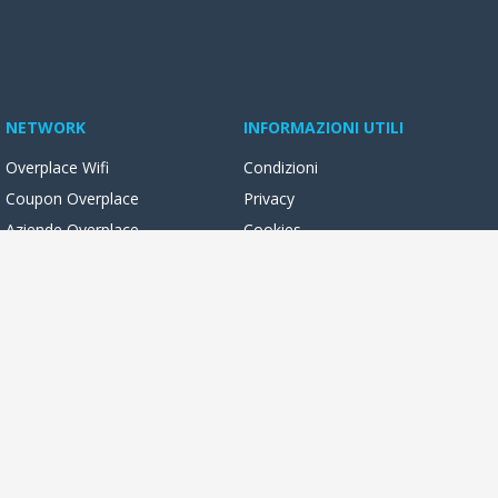
NETWORK
INFORMAZIONI UTILI
Overplace Wifi
Condizioni
Coupon Overplace
Privacy
Aziende Overplace
Cookies
Reseller Oversync
ocali con foto, video, novità e servizi online. Potrai leggere e
 libertà, dal tuo pc o dal tuo smartphone!