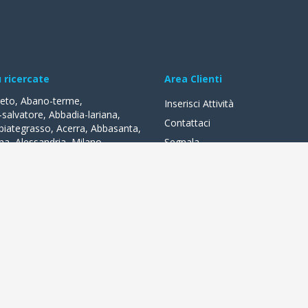
ù ricercate
Area Clienti
reto
,
Abano-terme
,
Inserisci Attività
-salvatore
,
Abbadia-lariana
,
Contattaci
biategrasso
,
Acerra
,
Abbasanta
,
na
,
Alessandria
,
Milano
,
Segnala
lle-fonti
,
Acquapendente
,
,
Acqui-terme
,
Bologna
,
Arezzo
,
lità
a distanza di un clic. Negozi, bar, alberghi, ristoranti, tante attività l
sconti quotidiani, prenotare online o registrarti alla rete wifi. In piena