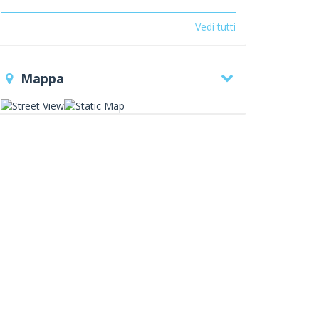
pesce
pizzeria
antipasti di mare e di
terra
ricca carta dei vini
primi e secondi di
Vedi tutti
mare e di terra
dolci
pizze
Mappa