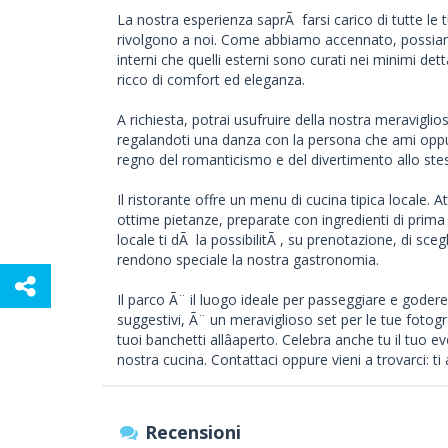
La nostra esperienza saprÃ farsi carico di tutte le
rivolgono a noi. Come abbiamo accennato, possiamo
interni che quelli esterni sono curati nei minimi det
ricco di comfort ed eleganza.
A richiesta, potrai usufruire della nostra meravigli
regalandoti una danza con la persona che ami oppure
regno del romanticismo e del divertimento allo st
Il ristorante offre un menu di cucina tipica locale. A
ottime pietanze, preparate con ingredienti di prima 
locale ti dÃ la possibilitÃ , su prenotazione, di sce
rendono speciale la nostra gastronomia.
Il parco Ã¨ il luogo ideale per passeggiare e godere
suggestivi, Ã¨ un meraviglioso set per le tue fotogr
tuoi banchetti allâaperto. Celebra anche tu il tuo 
nostra cucina. Contattaci oppure vieni a trovarci: ti
Recensioni