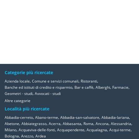
Categorie più ricercate
,
,
,
Azienda locale
Comune e servizi comunali
Ristoranti
,
,
,
,
Banche ed istituti di credito e risparmio
Bar e caffè
Alberghi
Farmacie
,
Geometri - studi
Avvocati - studi
Altre categorie
Località più ricercate
,
,
,
,
Abbadia-cerreto
Abano-terme
Abbadia-san-salvatore
Abbadia-lariana
,
,
,
,
,
,
,
Abetone
Abbiategrasso
Acerra
Abbasanta
Roma
Ancona
Alessandria
,
,
,
,
,
Milano
Acquaviva-delle-fonti
Acquapendente
Acqualagna
Acqui-terme
,
,
Bologna
Arezzo
Ardea