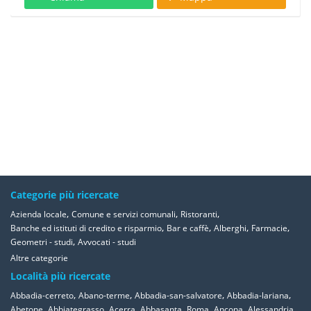
Categorie più ricercate
,
,
,
Azienda locale
Comune e servizi comunali
Ristoranti
,
,
,
,
Banche ed istituti di credito e risparmio
Bar e caffè
Alberghi
Farmacie
,
Geometri - studi
Avvocati - studi
Altre categorie
Località più ricercate
,
,
,
,
Abbadia-cerreto
Abano-terme
Abbadia-san-salvatore
Abbadia-lariana
,
,
,
,
,
,
,
Abetone
Abbiategrasso
Acerra
Abbasanta
Roma
Ancona
Alessandria