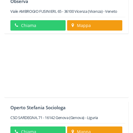
Observa
Viale AMBROGIO FUSINIERI, 65
-
36100
Vicenza
(Vicenza) -
Veneto
Chiama
Mappa
Operto Stefania Sociologa
CSO SARDEGNA, 71
-
16142
Genova
(Genova) -
Liguria
Chiama
Mappa