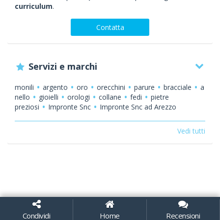
curriculum
.
Contatta
Servizi e marchi
monili
argento
oro
orecchini
parure
bracciale
a
nello
gioielli
orologi
collane
fedi
pietre
preziosi
Impronte Snc
Impronte Snc ad Arezzo
commercio di monili in argento
orologi da
polso
vendita di gioielli e orologi ad Arezzo
laboratorio
Vedi tutti
assistenza
Condividi
Home
Recensioni