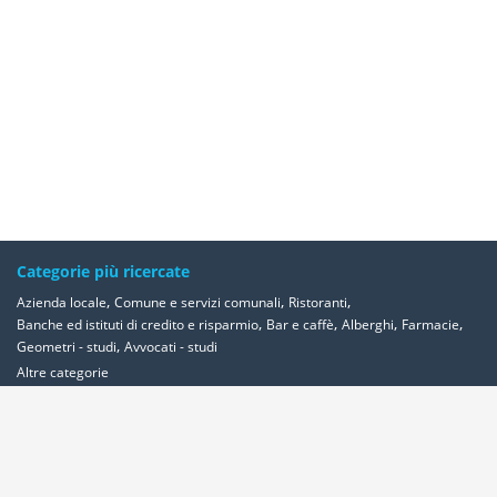
Categorie più ricercate
,
,
,
Azienda locale
Comune e servizi comunali
Ristoranti
,
,
,
,
Banche ed istituti di credito e risparmio
Bar e caffè
Alberghi
Farmacie
,
Geometri - studi
Avvocati - studi
Altre categorie
Località più ricercate
,
,
,
,
Abbadia-cerreto
Abano-terme
Abbadia-san-salvatore
Abbadia-lariana
,
,
,
,
,
,
,
Abetone
Abbiategrasso
Acerra
Abbasanta
Roma
Ancona
Alessandria
,
,
,
,
,
Milano
Acquaviva-delle-fonti
Acquapendente
Acqualagna
Acqui-terme