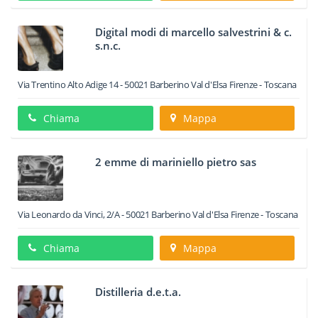
Digital modi di marcello salvestrini & c.
s.n.c.
Via Trentino Alto Adige 14
-
50021
Barberino Val d'Elsa
Firenze -
Toscana
Chiama
Mappa
2 emme di mariniello pietro sas
Via Leonardo da Vinci, 2/A
-
50021
Barberino Val d'Elsa
Firenze -
Toscana
Chiama
Mappa
Distilleria d.e.t.a.