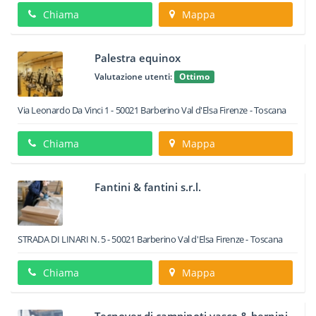
Chiama
Mappa
Palestra equinox
Valutazione utenti:
Ottimo
Via Leonardo Da Vinci 1
-
50021
Barberino Val d'Elsa
Firenze -
Toscana
Chiama
Mappa
Fantini & fantini s.r.l.
STRADA DI LINARI N. 5
-
50021
Barberino Val d'Elsa
Firenze -
Toscana
Chiama
Mappa