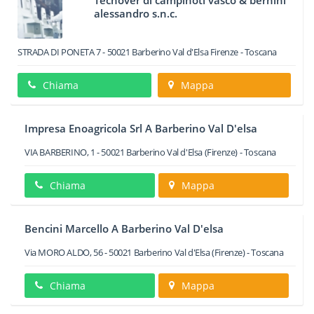
Tecnover di campinoti vasco & bernini
alessandro s.n.c.
STRADA DI PONETA 7
-
50021
Barberino Val d'Elsa
Firenze -
Toscana
Chiama
Mappa
Impresa Enoagricola Srl A Barberino Val D'elsa
VIA BARBERINO, 1
-
50021
Barberino Val d'Elsa
(Firenze) -
Toscana
Chiama
Mappa
Bencini Marcello A Barberino Val D'elsa
Via MORO ALDO, 56
-
50021
Barberino Val d'Elsa
(Firenze) -
Toscana
Chiama
Mappa