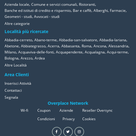
,
,
,
Azienda locale
Comune e servizi comunali
Ristoranti
,
,
,
,
Banche ed istituti di credito e risparmio
Bar e caffè
Alberghi
Farmacie
,
Geometri - studi
Avvocati - studi
Altre categorie
Località più ricercate
,
,
,
,
Abbadia-cerreto
Abano-terme
Abbadia-san-salvatore
Abbadia-lariana
,
,
,
,
,
,
,
Abetone
Abbiategrasso
Acerra
Abbasanta
Roma
Ancona
Alessandria
,
,
,
,
,
Milano
Acquaviva-delle-fonti
Acquapendente
Acqualagna
Acqui-terme
,
,
Bologna
Arezzo
Ardea
Altre Località
Area Clienti
Inserisci Attività
Contattaci
Segnala
Overplace Network
Wi-fi
Coupon
Aziende
Reseller Oversync
Condizioni
Privacy
Cookies