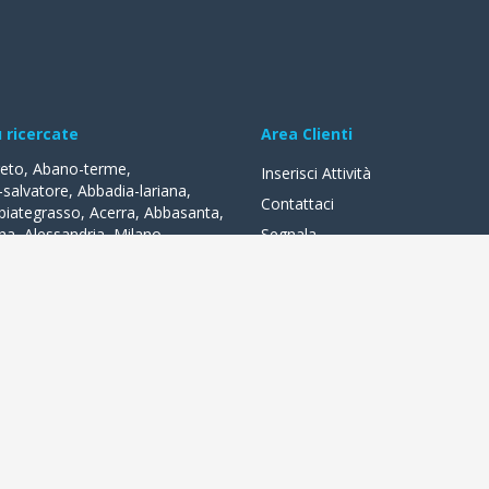
ù ricercate
Area Clienti
reto
,
Abano-terme
,
Inserisci Attività
-salvatore
,
Abbadia-lariana
,
Contattaci
biategrasso
,
Acerra
,
Abbasanta
,
na
,
Alessandria
,
Milano
,
Segnala
lle-fonti
,
Acquapendente
,
,
Acqui-terme
,
Bologna
,
Arezzo
,
lità
a distanza di un clic. Negozi, bar, alberghi, ristoranti, tante attività l
sconti quotidiani, prenotare online o registrarti alla rete wifi. In piena