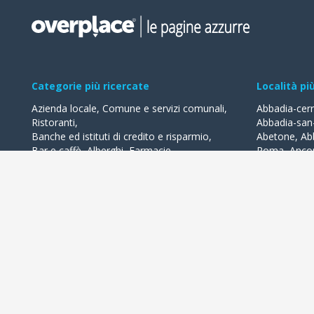
Categorie più ricercate
Località pi
Azienda locale
,
Comune e servizi comunali
,
Abbadia-cer
Ristoranti
,
Abbadia-san
Banche ed istituti di credito e risparmio
,
Abetone
,
Ab
Bar e caffè
,
Alberghi
,
Farmacie
,
Roma
,
Anco
Geometri - studi
,
Avvocati - studi
Acquaviva-de
Acqualagna
Tutte le categorie
Ardea
Tutte le Loca
Overplace propone i migliori esercizi commerciali della tua città 
lasciare recensioni, usufruire di offerte e 