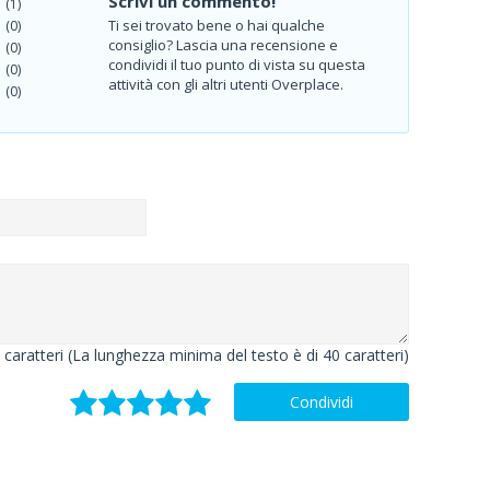
Scrivi un commento!
(1)
Ti sei trovato bene o hai qualche
(0)
consiglio? Lascia una recensione e
(0)
condividi il tuo punto di vista su questa
(0)
attività con gli altri utenti Overplace.
(0)
caratteri (La lunghezza minima del testo è di 40 caratteri)
Condividi