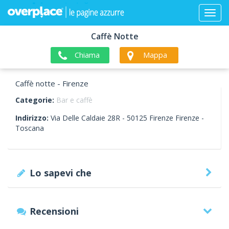
Caffè Notte
Chiama
Mappa
Caffè notte - Firenze
Categorie:
Bar e caffè
Indirizzo:
Via Delle Caldaie 28R -
50125
Firenze
Firenze -
Toscana
Lo sapevi che
Recensioni