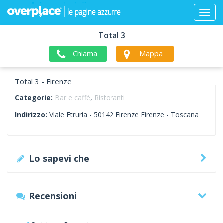
Total 3
Chiama
Mappa
Total 3 - Firenze
Categorie:
Bar e caffè
,
Ristoranti
Indirizzo:
Viale Etruria -
50142
Firenze
Firenze -
Toscana
Lo sapevi che
Recensioni