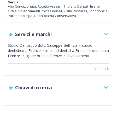
Servizi
Aria Condizionata, Accetta Assegni, Impianti Dentali, Igiene
Orale, Sbiancamenti Professionali, Visite Posturali, Endodonzia,
Parodontologia, Odontoiatria Conservativa,
Servizi e marchi
Studio Dentistico dott. Giuseppe Bellinvia
studio
dentistico a Firenze
impianti dentali a Firenze
dentista a
Firenze
igiene orale a Firenze
sbiancamenti
professionali al laser a Firenze
visite posturali a
Firenze
protocolli implantologici innovativi a
Vedi tutti
Firenze
endodonzia a Firenze
odontoiatria conservativa
a Firenze
parodontologia a Firenze
radiofrequenza
medicale non invasiva a Firenze
Chiavi di ricerca