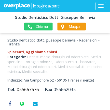
Studio Dentistico Dott. Giuseppe Bellinvia
Chiama
Mappa
Studio dentistico dott. giuseppe bellinvia - Recensioni -
Firenze
Spiacenti, oggi siamo chiusi
Categorie:
Dentisti medici chirurghi ed odontoiatri
,
Medici
specialisti - ortognatodonzia
,
Odontotecnici - laboratori
,
Medici chirurghi ed odontoiatri
,
Medici specialisti - medicina
estetica
,
Medici specialisti
Indirizzo:
Via Campofiore 52 -
50136
Firenze
(Firenze)
Tel.
055667676
Fax
055662035