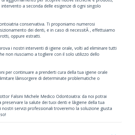
i intervento a seconda delle esigenze di ogni singolo
odontoiatria conservativa. Ti proponiamo numerosi
 posizionamento dei denti, e in caso di necessitÃ , effettuiamo
rotti, oppure estratti.
a i nostri interventi di igiene orale, volti ad eliminare tutti
e non riusciamo a togliere con il solo utilizzo dello
oni per continuare a prenderti cura della tua igiene orale
imitare lâinsorgere di determinate problematiche o
 Dottor Falsini Michele Medico Odontoiatra: da noi potrai
reservare la salute dei tuoi denti e lâigiene della tua
i nostri servizi professionali troveremo la soluzione giusta
iso!