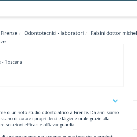
Firenze
Odontotecnici - laboratori
Falsini dottor mich
nze
e -
Toscana
me di un noto studio odontoiatrico a Firenze. Da anni siamo
tano di curare i propri denti e lâigiene orale grazie alla
re soluzioni efficaci e allâavanguardia.
i di aggiornamento per scoprire nuove tecniche e prodotti,