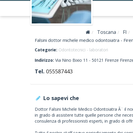
Toscana
FI
Falsini dottor michele medico odontoiatra - Fire
Categorie:
Odontotecnici - laboratori
Indirizzo:
Via Nino Bixio 11 -
50121
Firenze
Firenz
Tel.
055587443
Lo sapevi che
Dottor Falsini Michele Medico Odontoiatra Ã¨ il no
in grado di assistere tutte quelle persone che necessi
consulenza di professionisti esperti, in grado di offri
Tutto il nostro staff segue periodicamente dei cors