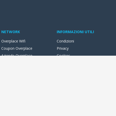
NETWORK
INFORMAZIONI UTILI
Overplace Wifi
Condizioni
Coupon Overplace
Privacy
Aziende Overplace
Cookies
Reseller Oversync
ocali con foto, video, novità e servizi online. Potrai leggere e
 libertà, dal tuo pc o dal tuo smartphone!