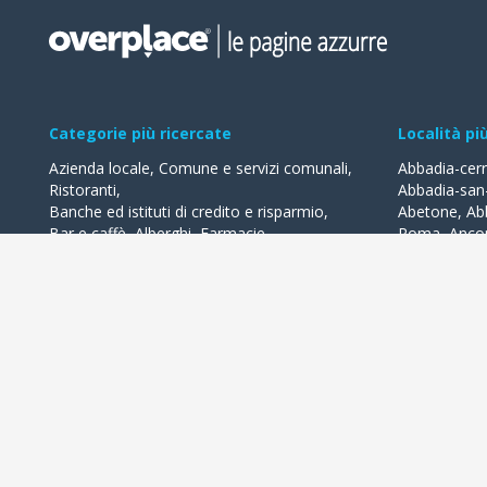
Categorie più ricercate
Località pi
Azienda locale
,
Comune e servizi comunali
,
Abbadia-cer
Ristoranti
,
Abbadia-san
Banche ed istituti di credito e risparmio
,
Abetone
,
Ab
Bar e caffè
,
Alberghi
,
Farmacie
,
Roma
,
Anco
Geometri - studi
,
Avvocati - studi
Acquaviva-de
Acqualagna
Tutte le categorie
Ardea
Tutte le Loca
Overplace propone i migliori esercizi commerciali della tua città 
lasciare recensioni, usufruire di offerte e 