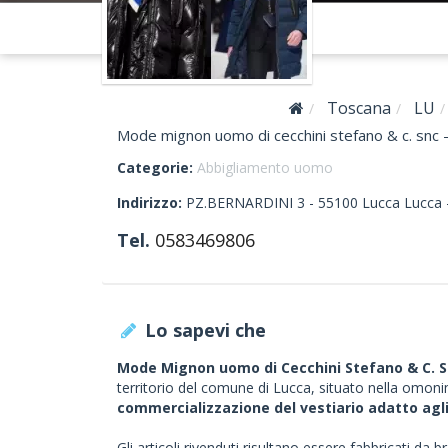
Toscana
LU
Mode mignon uomo di cecchini stefano & c. snc 
Categorie:
Abbigliamento uomo
Indirizzo:
PZ.BERNARDINI 3 -
55100
Lucca
Lucca 
Tel.
0583469806
Lo sapevi che
Mode Mignon uomo di Cecchini Stefano & C. 
territorio del comune di Lucca, situato nella omoni
commercializzazione del vestiario adatto agl
Gli articoli rivenduti risultano essere fabbricati da