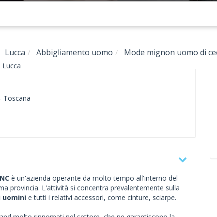
Lucca
Abbigliamento uomo
Mode mignon uomo di cecc
- Lucca
-
Toscana
SNC
è un'azienda operante da molto tempo all'interno del
ma provincia. L'attività si concentra prevalentemente sulla
i uomini
e tutti i relativi accessori, come cinture, sciarpe.
 brand molto rinnomati nel settore, che ne garantiscono la