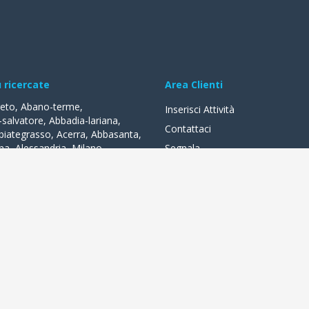
ù ricercate
Area Clienti
reto
,
Abano-terme
,
Inserisci Attività
-salvatore
,
Abbadia-lariana
,
Contattaci
biategrasso
,
Acerra
,
Abbasanta
,
na
,
Alessandria
,
Milano
,
Segnala
lle-fonti
,
Acquapendente
,
,
Acqui-terme
,
Bologna
,
Arezzo
,
lità
a distanza di un clic. Negozi, bar, alberghi, ristoranti, tante attività l
sconti quotidiani, prenotare online o registrarti alla rete wifi. In piena