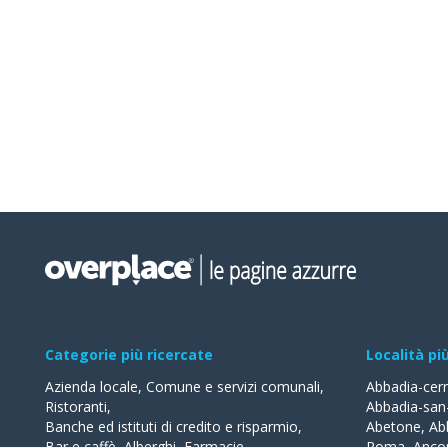
Categorie più ricercate
Località pi
Azienda locale
,
Comune e servizi comunali
,
Abbadia-cer
Ristoranti
,
Abbadia-san
Banche ed istituti di credito e risparmio
,
Abetone
,
Ab
Bar e caffè
,
Alberghi
,
Farmacie
,
Roma
,
Anco