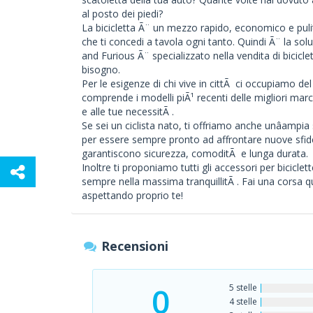
al posto dei piedi?
La bicicletta Ã¨ un mezzo rapido, economico e puli
che ti concedi a tavola ogni tanto. Quindi Ã¨ la solu
and Furious Ã¨ specializzato nella vendita di biciclet
bisogno.
Per le esigenze di chi vive in cittÃ ci occupiamo d
comprende i modelli piÃ¹ recenti delle migliori march
e alle tue necessitÃ .
Se sei un ciclista nato, ti offriamo anche unâampia
per essere sempre pronto ad affrontare nuove sfide
garantiscono sicurezza, comoditÃ e lunga durata.
Inoltre ti proponiamo tutti gli accessori per biciclett
sempre nella massima tranquillitÃ . Fai una corsa qui 
aspettando proprio te!
Recensioni
0
5 stelle
4 stelle