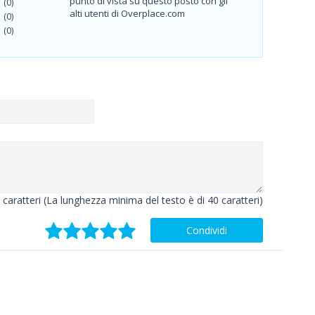
punto di vista su questo posto con gli
(0)
alti utenti di Overplace.com
(0)
(0)
caratteri (La lunghezza minima del testo è di 40 caratteri)
Condividi