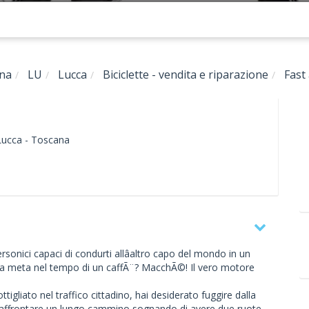
na
LU
Lucca
Biciclette - vendita e riparazione
Fast
ucca -
Toscana
rsonici capaci di condurti allâaltro capo del mondo in un
to alla meta nel tempo di un caffÃ¨? MacchÃ©! Il vero motore
tigliato nel traffico cittadino, hai desiderato fuggire dalla
o affrontare un lungo cammino sognando di avere due ruote