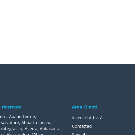
ù ricercate
Area Clienti
reto
,
Abano-terme
,
Inserisci Attività
-salvatore
,
Abbadia-lariana
,
Contattaci
biategrasso
,
Acerra
,
Abbasanta
,
na
,
Alessandria
,
Milano
,
Segnala