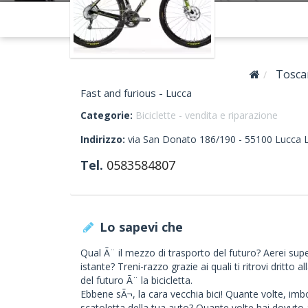
Tosca
Fast and furious - Lucca
Categorie:
Biciclette - vendita e riparazione
Indirizzo:
via San Donato 186/190 -
55100
Lucca
L
Tel.
0583584807
Lo sapevi che
Qual Ã¨ il mezzo di trasporto del futuro? Aerei supe
istante? Treni-razzo grazie ai quali ti ritrovi drit
del futuro Ã¨ la bicicletta.
Ebbene sÃ¬, la cara vecchia bici! Quante volte, imbot
scatoletta della tua auto? Quante volte hai dovut