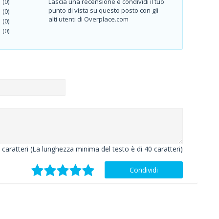
Lascia una recensione e condividi il tuo
(0)
punto di vista su questo posto con gli
(0)
alti utenti di Overplace.com
(0)
(0)
caratteri (La lunghezza minima del testo è di 40 caratteri)
Condividi