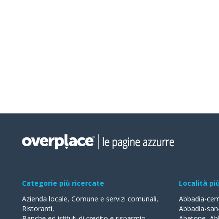
Categorie più ricercate
Località pi
Azienda locale
,
Comune e servizi comunali
,
Abbadia-cer
Ristoranti
,
Abbadia-san
Banche ed istituti di credito e risparmio
,
Abetone
,
Ab