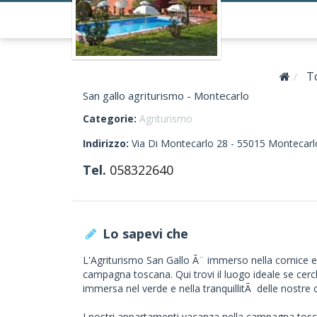
T
San gallo agriturismo - Montecarlo
Categorie:
Agriturismo
Indirizzo:
Via Di Montecarlo 28 -
55015
Montecarl
Tel.
058322640
Lo sapevi che
L'Agriturismo San Gallo Ã¨ immerso nella cornice esc
campagna toscana. Qui trovi il luogo ideale se c
immersa nel verde e nella tranquillitÃ delle nostre c
I nostri appartamenti vacanza nella campagna tosca