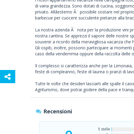
di varia grandezza. Sono dotati di cucina, soggiorn
privato. Allâesterno Ã¨ possibile sostare nel propr
barbecue per cuocere succulente pietanze alla brac
La nostra azienda Ã¨ nota per la produzione vini preg
nostra cantina. Se apprezzi il sapore delle nostre sp
souvenir a ricordo della meravigliosa vacanza che ha
Gli ospiti, inoltre, possono partecipare ai momenti p
caso della vendemmia oppure della raccolta delle ol
Il complesso si caratterizza anche per la Limonaia, 
feste di compleanno, feste di laurea o pranzi di lav
Tutte le volte che desideri lasciarti alle spalle il caos
Agriturismo, dove potrai godere della pace e tranqu
Recensioni
5 stelle