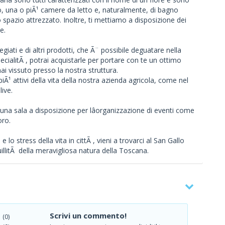
o, una o piÃ¹ camere da letto e, naturalmente, di bagno
io spazio attrezzato. Inoltre, ti mettiamo a disposizione dei
e.
iati e di altri prodotti, che Ã¨ possibile deguatare nella
ecialitÃ , potrai acquistarle per portare con te un ottimo
i vissuto presso la nostra struttura.
iÃ¹ attivi della vita della nostra azienda agricola, come nel
ive.
una sala a disposizione per lâorganizzazione di eventi come
oro.
 e lo stress della vita in cittÃ , vieni a trovarci al San Gallo
illitÃ della meravigliosa natura della Toscana.
Scrivi un commento!
(0)