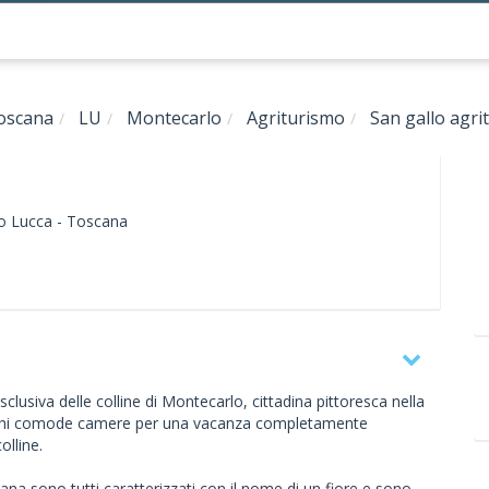
oscana
LU
Montecarlo
Agriturismo
San gallo agri
o
Lucca -
Toscana
lusiva delle colline di Montecarlo, cittadina pittoresca nella
erchi comode camere per una vacanza completamente
olline.
na sono tutti caratterizzati con il nome di un fiore e sono