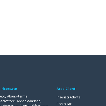
ù ricercate
Area Clienti
reto
,
Abano-terme
,
Inserisci Attività
-salvatore
,
Abbadia-lariana
,
Contattaci
biategrasso
,
Acerra
,
Abbasanta
,