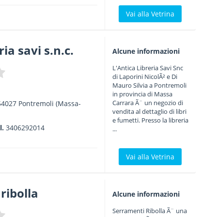
Vai alla Vetrina
ria savi s.n.c.
Alcune informazioni
L'Antica Libreria Savi Snc
di Laporini NicolÃ² e Di
Mauro Silvia a Pontremoli
in provincia di Massa
Carrara Ã¨ un negozio di
54027
Pontremoli
(Massa-
vendita al dettaglio di libri
e fumetti. Presso la libreria
l.
3406292014
...
Vai alla Vetrina
ribolla
Alcune informazioni
Serramenti Ribolla Ã¨ una