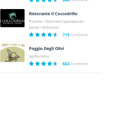
Ristorante Il Coccodrillo
Pizzerie
Ristoranti specializzati -
pesce
Ristoranti
715
Commenti
Poggio Degli Olivi
Agriturismo
663
Commenti