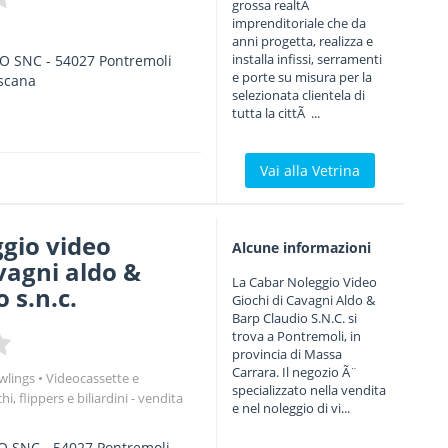
grossa realtÃ
imprenditoriale che da
anni progetta, realizza e
installa infissi, serramenti
O SNC
-
54027
Pontremoli
e porte su misura per la
scana
selezionata clientela di
tutta la cittÃ ...
Vai alla Vetrina
gio video
Alcune informazioni
avagni aldo &
La Cabar Noleggio Video
 s.n.c.
Giochi di Cavagni Aldo &
Barp Claudio S.N.C. si
trova a Pontremoli, in
provincia di Massa
Carrara. Il negozio Ã¨
owlings
Videocassette e
specializzato nella vendita
i, flippers e biliardini - vendita
e nel noleggio di vi...
TO SNC
-
54027
Pontremoli