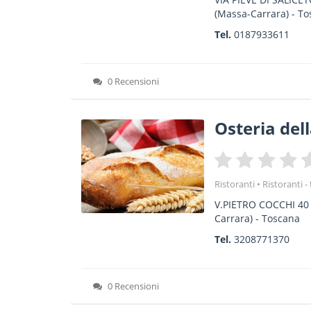
(Massa-Carrara) -
To
Tel.
0187933611
0 Recensioni
Osteria del
Ristoranti
Ristoranti -
V.PIETRO COCCHI 40
Carrara) -
Toscana
Tel.
3208771370
0 Recensioni