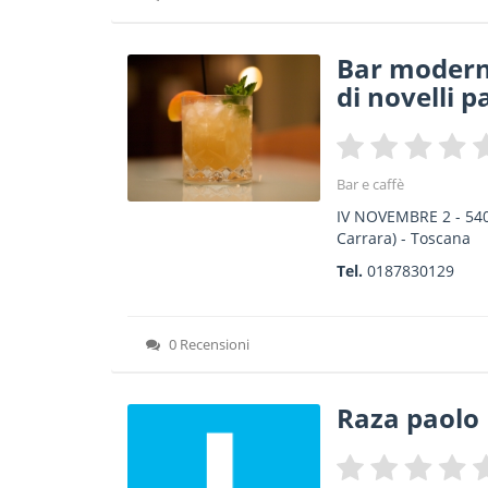
Bar modern
di novelli p
Bar e caffè
IV NOVEMBRE 2
-
54
Carrara) -
Toscana
Tel.
0187830129
0 Recensioni
Raza paolo