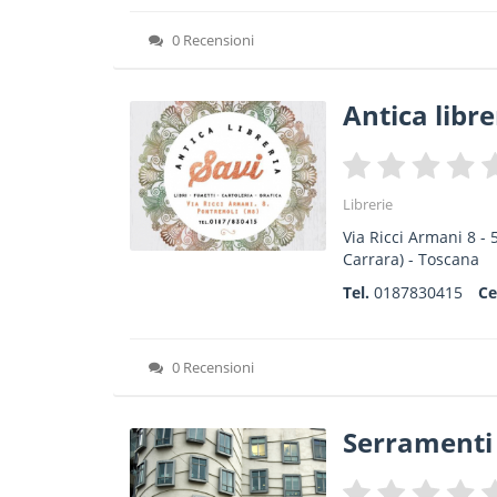
0 Recensioni
Antica libre
Librerie
Via Ricci Armani 8
-
Carrara) -
Toscana
Tel.
0187830415
Ce
0 Recensioni
Serramenti 