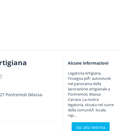
rtigiana
Alcune informazioni
Legatoria Artigiana,
l'insegna piÃ¹ autorevole
nel panorama della
lavorazione artigianale a
Pontremoli, Massa-
27
Pontremoli
(Massa-
Carrara. La nostra
legatoria, situata nel cuore
della comunitÃ locale,
rap...
Vai alla Vetrina