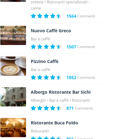
osterie
Ristoranti specializzati -
carne
1564
Commenti
Nuovo Caffè Greco
Bar e caffè
1507
Commenti
Pizzino Caffè
Bar e caffè
1052
Commenti
Albergo Ristorante Bar Sichi
Alberghi
Bar e caffè
Ristoranti
871
Commenti
Ristorante Buca Poldo
Ristoranti
866
Commenti