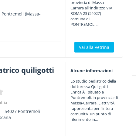
provincia di Massa-
Carrara all"indirizzo VIA
ROMA 23 (54027) -
7
Pontremoli
(Massa-
comune di
PONTREMOLI....
Vai alla Vetrina
trico quiligotti
Alcune informazioni
Lo studio pediatrico della
dottoressa Quiligotti
Enrica Ã¨ situato a
Pontremoli, in provincia di
atria
Massa-Carrara. L'attivitÃ
rappresenta per l'intera
3
-
54027
Pontremoli
comunitÃ un punto di
scana
riferimento in...