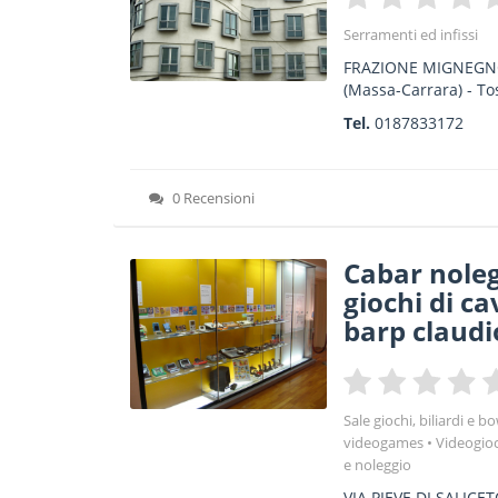
Serramenti ed infissi
FRAZIONE MIGNEGN
(Massa-Carrara) -
To
Tel.
0187833172
0 Recensioni
Cabar noleg
giochi di c
barp claudio
Sale giochi, biliardi e b
videogames
Videogioch
e noleggio
VIA PIEVE DI SALICE