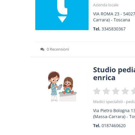
Azienda locale
VIA ROMA 23
-
5402
Carrara) -
Toscana
Tel.
3345830367
0 Recensioni
Studio pedia
enrica
Medici specialisti - pedi
Via Pietro Bologna 1
(Massa-Carrara) -
To
Tel.
0187460620