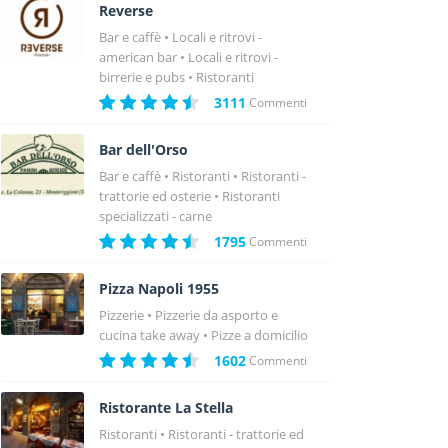
Reverse
Bar e caffè
Locali e ritrovi -
american bar
Locali e ritrovi -
birrerie e pubs
Ristoranti
3111
Commenti
Bar dell'Orso
Bar e caffè
Ristoranti
Ristoranti -
trattorie ed osterie
Ristoranti
specializzati - carne
1795
Commenti
Pizza Napoli 1955
Pizzerie
Pizzerie da asporto e
cucina take away
Pizze a domicilio
1602
Commenti
Ristorante La Stella
Ristoranti
Ristoranti - trattorie ed