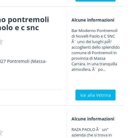
o pontremoli
Alcune informazioni
aolo e c snc
Bar Moderno Pontremoli
di Novelli Paolo e C SNC
Ã¨ uno dei luoghi piÃ¹
accoglienti dello splendido
comune di Pontremoli in
provincia di Massa
027
Pontremoli
(Massa-
Carrara. In una tranquilla
atmosfera, Ã¨ po...
Vai alla Vetrina
Alcune informazioni
RAZA PAOLO Ã¨ un"
azienda che si trova in