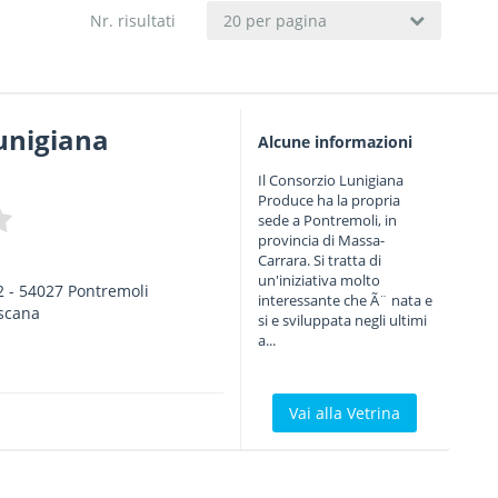
Nr. risultati
20 per pagina
unigiana
Alcune informazioni
Il Consorzio Lunigiana
Produce ha la propria
sede a Pontremoli, in
provincia di Massa-
Carrara. Si tratta di
un'iniziativa molto
2
-
54027
Pontremoli
interessante che Ã¨ nata e
scana
si e sviluppata negli ultimi
a...
Vai alla Vetrina