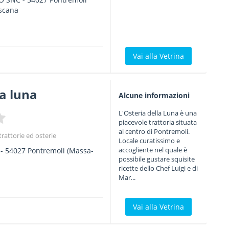
scana
Vai alla Vetrina
la luna
Alcune informazioni
L'Osteria della Luna è una
piacevole trattoria situata
al centro di Pontremoli.
 trattorie ed osterie
Locale curatissimo e
accogliente nel quale è
-
54027
Pontremoli
(Massa-
possibile gustare squisite
ricette dello Chef Luigi e di
Mar...
Vai alla Vetrina