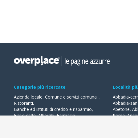
Categorie più ricercate
Località pi
Azienda locale
,
Comune e servizi comunali
,
Abbadia-cer
Ristoranti
,
Abbadia-san
Banche ed istituti di credito e risparmio
,
Abetone
,
Ab
Bar e caffè
,
Alberghi
,
Farmacie
,
Roma
,
Anco
Geometri - studi
,
Avvocati - studi
Acquaviva-de
Acqualagna
Tutte le categorie
Ardea