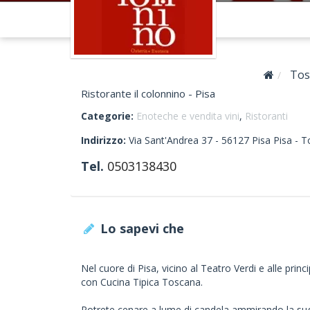
Tos
Ristorante il colonnino - Pisa
Categorie:
Enoteche e vendita vini
,
Ristoranti
Indirizzo:
Via Sant'Andrea 37 -
56127
Pisa
Pisa -
T
Tel.
0503138430
Lo sapevi che
Nel cuore di Pisa, vicino al Teatro Verdi e alle princ
con Cucina Tipica Toscana.
Potrete cenare a lume di candela ammirando la sugge