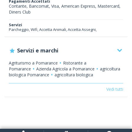
Pagamenti Accettati
Contante, Bancomat, Visa, American Express, Mastercard,
Diners Club
Servizi
Parcheggio, Wifi, Accetta Animali, Accetta Assegni,
Servizi e marchi
Agriturismo a Pomarance
Ristorante a
Pomarance
Azienda Agricola a Pomarance
agricoltura
biologica Pomarance
agricoltura biologica
Toscana
agricoltura biologica Volterra
agricoltura
biologica Pisa
agricoltura biodinamica
Vedi tutti
Pomarance
agricoltura biodinamica
Toscana
agricoltura biodinamica Volterra
agricoltura
biodinamica Pisa
prodotti tipici Pomarance
prodotti
tipici Toscana
prodotti tipici Volterra
prodotti tipici
Pisa
prodotti stagionali
cucina tipica
Pomarance
cucina tipica Toscana
cucina tipica
Pisa
cucina tipica Volterra
viticoltura