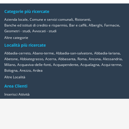
Categorie più ricercate
,
,
,
Azienda locale
Comune e servizi comunali
Ristoranti
,
,
,
,
Banche ed istituti di credito e risparmio
Bar e caffè
Alberghi
Farmacie
,
Geometri - studi
Avvocati - studi
Altre categorie
Località più ricercate
,
,
,
,
Abbadia-cerreto
Abano-terme
Abbadia-san-salvatore
Abbadia-lariana
,
,
,
,
,
,
,
Abetone
Abbiategrasso
Acerra
Abbasanta
Roma
Ancona
Alessandria
,
,
,
,
,
Milano
Acquaviva-delle-fonti
Acquapendente
Acqualagna
Acqui-terme
,
,
Bologna
Arezzo
Ardea
Altre Località
Area Clienti
Inserisci Attività
Contattaci
Segnala
Overplace Network
Wi-fi
Coupon
Aziende
Reseller Oversync
Condizioni
Privacy
Cookies