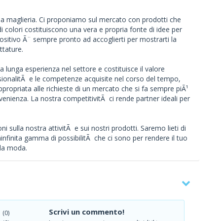
¨ la maglieria. Ci proponiamo sul mercato con prodotti che
i colori costituiscono una vera e propria fonte di idee per
spositivo Ã¨ sempre pronto ad accoglierti per mostrarti la
ttature.
a lunga esperienza nel settore e costituisce il valore
ssionalitÃ e le competenze acquisite nel corso del tempo,
ppropriata alle richieste di un mercato che si fa sempre piÃ¹
nvenienza. La nostra competitivitÃ ci rende partner ideali per
 sulla nostra attivitÃ e sui nostri prodotti. Saremo lieti di
infinita gamma di possibilitÃ che ci sono per rendere il tuo
 la moda.
Scrivi un commento!
(0)