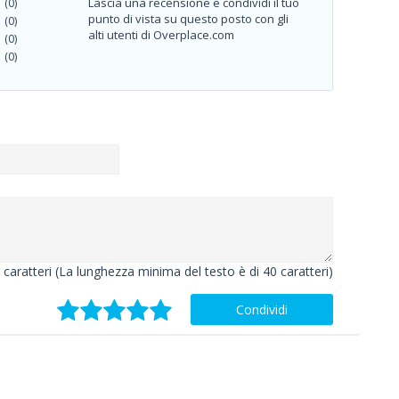
Lascia una recensione e condividi il tuo
(0)
punto di vista su questo posto con gli
(0)
alti utenti di Overplace.com
(0)
(0)
caratteri (La lunghezza minima del testo è di 40 caratteri)
Condividi