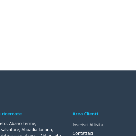
ù ricercate
Area Clienti
reto
,
Abano-terme
,
Inserisci Attività
-salvatore
,
Abbadia-lariana
,
Contattaci
biategrasso
,
Acerra
,
Abbasanta
,