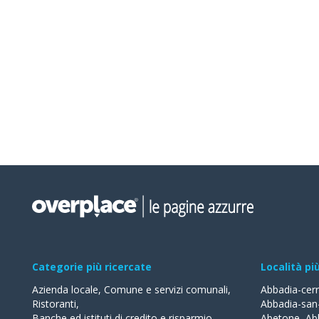
Categorie più ricercate
Località pi
Azienda locale
,
Comune e servizi comunali
,
Abbadia-cer
Ristoranti
,
Abbadia-san
Banche ed istituti di credito e risparmio
,
Abetone
,
Ab