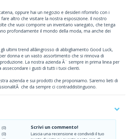
catena, oppure hai un negozio e desideri rifornirlo con i
 fare altro che visitare la nostra esposizione. Il nostro
lte che vuoi comporre un inventario variegato, che tenga
zzano profondamente il mondo della moda, ma anche dei
 gli ultimi trend allâingrosso di abbigliamento Good Luck,
 per donna e un vasto assortimento che si rinnova di
lla produzione. La nostra azienda Ã¨ sempre in prima linea per
ssecondare i gusti di tutti i tuoi clienti.
stra azienda e sui prodotti che proponiamo. Saremo lieti di
essionalitÃ che da sempre ci contraddistinguono.
Scrivi un commento!
(0)
Lascia una recensione e condividi il tuo
(0)