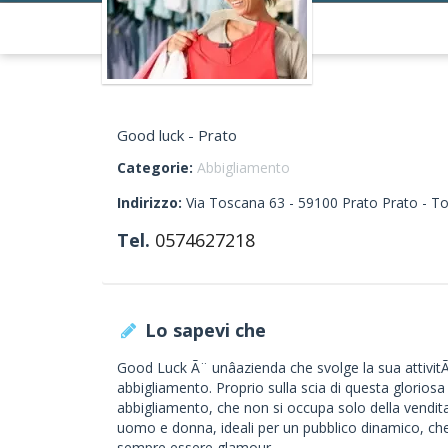
Good luck - Prato
Categorie:
Abbigliamento
Indirizzo:
Via Toscana 63 -
59100
Prato
Prato -
To
Tel.
0574627218
Lo sapevi che
Good Luck Ã¨ unâazienda che svolge la sua attivit
abbigliamento. Proprio sulla scia di questa gloriosa t
abbigliamento, che non si occupa solo della vendit
uomo e donna, ideali per un pubblico dinamico, che
sempre essere glamour.