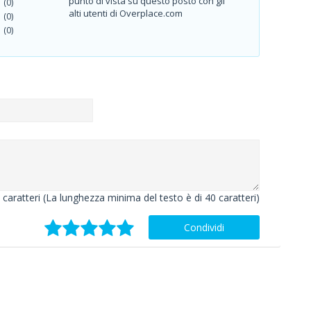
punto di vista su questo posto con gli
(0)
alti utenti di Overplace.com
(0)
(0)
caratteri (La lunghezza minima del testo è di 40 caratteri)
Condividi