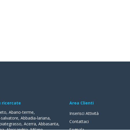
ù ricercate
Area Clienti
reto
,
Abano-terme
,
Inserisci Attività
-salvatore
,
Abbadia-lariana
,
Contattaci
biategrasso
,
Acerra
,
Abbasanta
,
na
,
Alessandria
,
Milano
,
Segnala