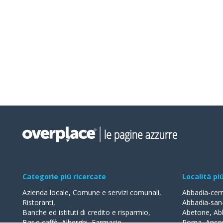
Categorie più ricercate
Località pi
Azienda locale
,
Comune e servizi comunali
,
Abbadia-cer
Ristoranti
,
Abbadia-san
Banche ed istituti di credito e risparmio
,
Abetone
,
Ab
Bar e caffè
,
Alberghi
,
Farmacie
,
Roma
,
Anco