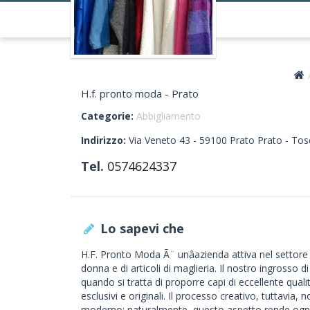
H.f. pronto moda - Prato
Categorie:
Abbigliamento
Indirizzo:
Via Veneto 43 -
59100
Prato
Prato -
Tos
Tel.
0574624337
Lo sapevi che
H.F. Pronto Moda Ã¨ unâazienda attiva nel settore
donna e di articoli di maglieria. Il nostro ingrosso 
quando si tratta di proporre capi di eccellente quali
esclusivi e originali. Il processo creativo, tuttavia, 
moderno: naturalmente, questo aspetto rende ogni n