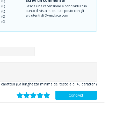
Scrivi un commento!
(0)
Lascia una recensione e condividi il tuo
(0)
punto di vista su questo posto con gli
(0)
alti utenti di Overplace.com
(0)
(0)
caratteri (La lunghezza minima del testo è di 40 caratteri)
Condividi