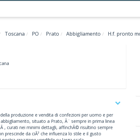
Toscana
PO
Prato
Abbigliamento
H.f. pronto m
cana
 della produzione e vendita di confezioni per uomo e per
di abbigliamento, situato a Prato, Ã¨ sempre in prima linea
tÃ , curati nei minimi dettagli, affinchÃ© risultino sempre
non prescinde da ciÃ² che influenza lo stile e il gusto
ostra creazione vendibile su larga scala.