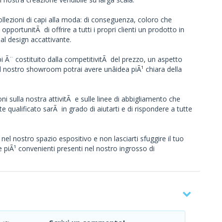
llezioni di capi alla moda: di conseguenza, coloro che
opportunitÃ di offrire a tutti i propri clienti un prodotto in
dal design accattivante.
i Ã¨ costituito dalla competitivitÃ del prezzo, un aspetto
il nostro showroom potrai avere unâidea piÃ¹ chiara della
i sulla nostra attivitÃ e sulle linee di abbigliamento che
e qualificato sarÃ in grado di aiutarti e di rispondere a tutte
nel nostro spazio espositivo e non lasciarti sfuggire il tuo
 piÃ¹ convenienti presenti nel nostro ingrosso di