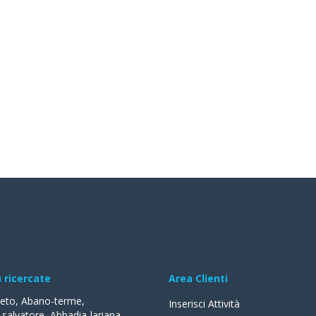
ù ricercate
Area Clienti
reto
,
Abano-terme
,
Inserisci Attività
-salvatore
,
Abbadia-lariana
,