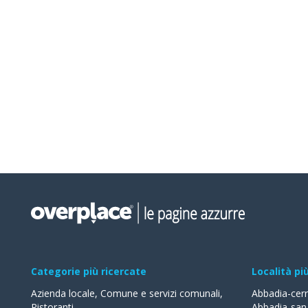
Categorie più ricercate
Località pi
Azienda locale
,
Comune e servizi comunali
,
Abbadia-cer
Ristoranti
,
Abbadia-san