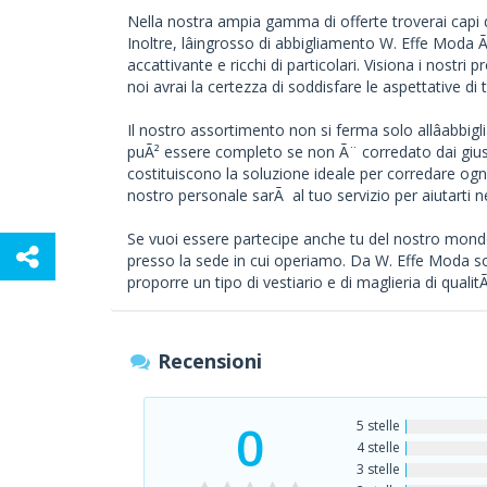
Nella nostra ampia gamma di offerte troverai capi di
Inoltre, lâingrosso di abbigliamento W. Effe Moda 
accattivante e ricchi di particolari. Visiona i nostri
noi avrai la certezza di soddisfare le aspettative di 
Il nostro assortimento non si ferma solo allâabbi
puÃ² essere completo se non Ã¨ corredato dai giust
costituiscono la soluzione ideale per corredare ogni 
nostro personale sarÃ al tuo servizio per aiutarti nel
Se vuoi essere partecipe anche tu del nostro mondo
presso la sede in cui operiamo. Da W. Effe Moda so
proporre un tipo di vestiario e di maglieria di qualitÃ
Recensioni
0
5 stelle
4 stelle
3 stelle