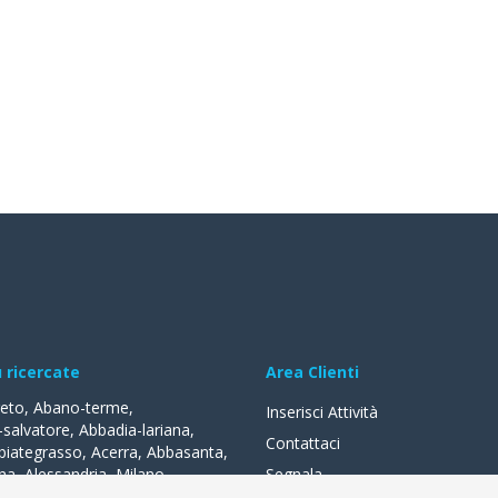
ù ricercate
Area Clienti
reto
,
Abano-terme
,
Inserisci Attività
-salvatore
,
Abbadia-lariana
,
Contattaci
biategrasso
,
Acerra
,
Abbasanta
,
na
,
Alessandria
,
Milano
,
Segnala
lle-fonti
,
Acquapendente
,