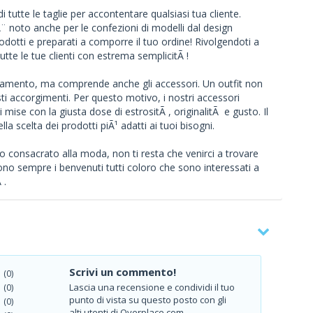
 tutte le taglie per accontentare qualsiasi tua cliente.
Ã¨ noto anche per le confezioni di modelli dal design
 prodotti e preparati a comporre il tuo ordine! Rivolgendoti a
tutte le tue clienti con estrema semplicitÃ !
gliamento, ma comprende anche gli accessori. Un outfit non
i accorgimenti. Per questo motivo, i nostri accessori
mise con la giusta dose di estrositÃ , originalitÃ e gusto. Il
la scelta dei prodotti piÃ¹ adatti ai tuoi bisogni.
 consacrato alla moda, non ti resta che venirci a trovare
no sempre i benvenuti tutti coloro che sono interessati a
 .
Scrivi un commento!
(0)
Lascia una recensione e condividi il tuo
(0)
punto di vista su questo posto con gli
(0)
alti utenti di Overplace.com