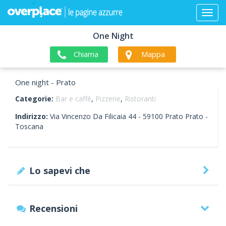
One Night
Chiama
Mappa
One night - Prato
Categorie:
Bar e caffè
,
Pizzerie
,
Ristoranti
Indirizzo:
Via Vincenzo Da Filicaia 44 -
59100
Prato
Prato -
Toscana
Lo sapevi che
Recensioni