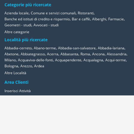
Categorie più ricercate
,
,
,
Azienda locale
Comune e servizi comunali
Ristoranti
,
,
,
,
Banche ed istituti di credito e risparmio
Bar e caffè
Alberghi
Farmacie
,
Geometri - studi
Avvocati - studi
Altre categorie
Località più ricercate
,
,
,
,
Abbadia-cerreto
Abano-terme
Abbadia-san-salvatore
Abbadia-lariana
,
,
,
,
,
,
,
Abetone
Abbiategrasso
Acerra
Abbasanta
Roma
Ancona
Alessandria
,
,
,
,
,
Milano
Acquaviva-delle-fonti
Acquapendente
Acqualagna
Acqui-terme
,
,
Bologna
Arezzo
Ardea
Altre Località
Area Clienti
Inserisci Attività
Contattaci
Segnala
Overplace Network
Wi-fi
Coupon
Aziende
Reseller Oversync
Condizioni
Privacy
Cookies