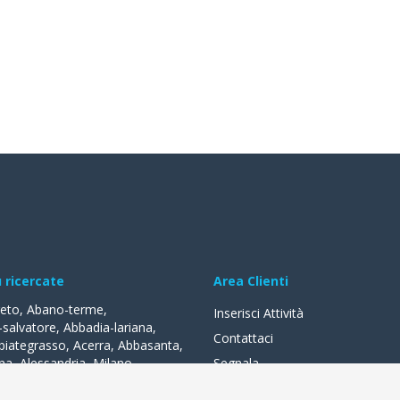
ù ricercate
Area Clienti
reto
,
Abano-terme
,
Inserisci Attività
-salvatore
,
Abbadia-lariana
,
Contattaci
biategrasso
,
Acerra
,
Abbasanta
,
na
,
Alessandria
,
Milano
,
Segnala
lle-fonti
,
Acquapendente
,
,
Acqui-terme
,
Bologna
,
Arezzo
,