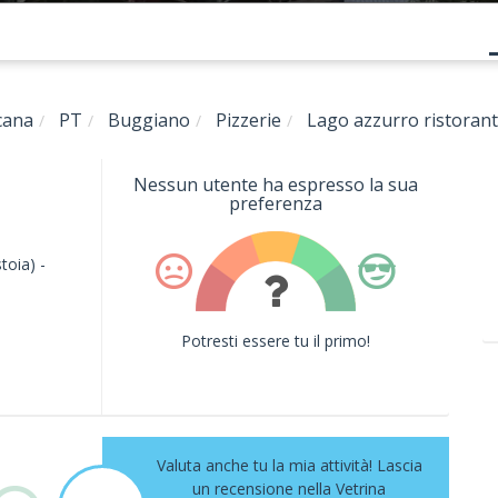
cana
PT
Buggiano
Pizzerie
Lago azzurro ristorant
Nessun utente ha espresso la sua
preferenza
stoia)
-
Potresti essere tu il primo!
Valuta anche tu la mia attività! Lascia
un recensione nella Vetrina