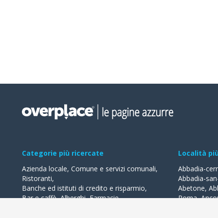
Categorie più ricercate
Località pi
Azienda locale
,
Comune e servizi comunali
,
Abbadia-cer
Ristoranti
,
Abbadia-san
Banche ed istituti di credito e risparmio
,
Abetone
,
Ab
Bar e caffè
,
Alberghi
,
Farmacie
,
Roma
,
Anco
Geometri - studi
,
Avvocati - studi
Acquaviva-de
Acqualagna