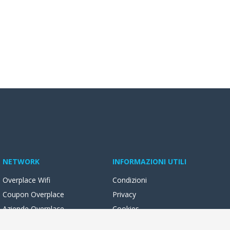
Taglieri Buggiano
Trattoria Buggiano
Vini
pregiati Buggiano
NETWORK
INFORMAZIONI UTILI
Overplace Wifi
Condizioni
Coupon Overplace
Privacy
Aziende Overplace
Cookies
Reseller Oversync