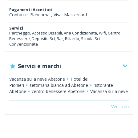
Pagamenti Accettati
Contante, Bancomat, Visa, Mastercard
Servizi
Parcheggio, Accesso Disabili, Aria Condizionata, Wifi, Centro
Benessere, Deposito Sci, Bar, Biliardo, Scuola Sci
Convenzionata
Servizi e marchi
Vacanza sulla neve Abetone
Hotel dei
Pionieri
settimana bianca ad Abetone
ristorante
Abetone
centro benessere Abetone
Vacanza sulla neve
Val Di Luce
settimana bianca Val Di Luce
ristorante Val
Di Luce
centro benessere Val Di Luce
Vedi tutti