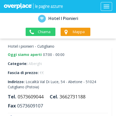
Hotel I Pionieri
Chiama
Mappa
Hotel i pionieri - Cutigliano
Oggi siamo aperti
07:00 - 00:00
Categorie:
Alberghi
Fascia di prezzo:
€€
Indirizzo:
Località Val Di Luce, 54 - Abetone -
51024
Cutigliano
(Pistoia)
Tel.
0573609044
Cel.
3662731188
Fax
0573609107