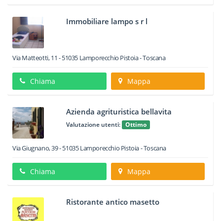
Immobiliare lampo s r l
Via Matteotti, 11
-
51035
Lamporecchio
Pistoia -
Toscana
Chiama
Mappa
Azienda agrituristica bellavita
Valutazione utenti:
Ottimo
Via Giugnano, 39
-
51035
Lamporecchio
Pistoia -
Toscana
Chiama
Mappa
Ristorante antico masetto