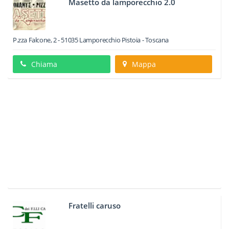
Masetto da lamporecchio 2.0
P.zza Falcone, 2
-
51035
Lamporecchio
Pistoia -
Toscana
Chiama
Mappa
Fratelli caruso