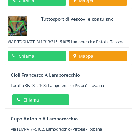
Chiama
Mappa
Tuttosport di vescovi e contu snc
VIA P.TOGLIATTI 311/313/315
-
51035
Lamporecchio
Pistoia -
Toscana
Chiama
Mappa
Cioli Francesco A Lamporecchio
Località RE, 28
-
51035
Lamporecchio
(Pistoia) -
Toscana
Chiama
Cupo Antonio A Lamporecchio
Via TEMPA, 7
-
51035
Lamporecchio
(Pistoia) -
Toscana