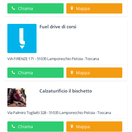
Chiama
Mappa
Fuel drive di corsi
VIA FIRENZE 171
-
51035
Lamporecchio
Pistoia -
Toscana
Chiama
Mappa
Calzaturificio il bischetto
Via Palmiro Togliatti 328
-
51035
Lamporecchio
Pistoia -
Toscana
Chiama
Mappa