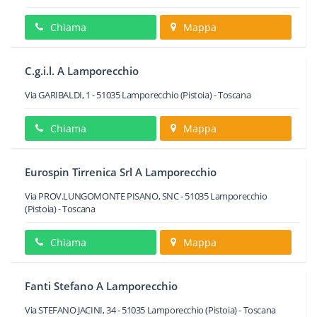
Chiama
Mappa
C.g.i.l. A Lamporecchio
Via GARIBALDI, 1
-
51035
Lamporecchio
(Pistoia) -
Toscana
Chiama
Mappa
Eurospin Tirrenica Srl A Lamporecchio
Via PROV.LUNGOMONTE PISANO, SNC
-
51035
Lamporecchio
(Pistoia) -
Toscana
Chiama
Mappa
Fanti Stefano A Lamporecchio
Via STEFANO JACINI, 34
-
51035
Lamporecchio
(Pistoia) -
Toscana