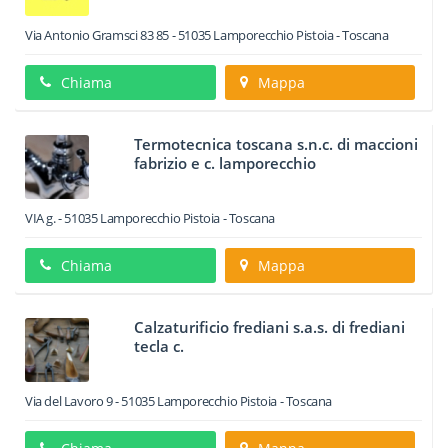
Via Antonio Gramsci 83 85
-
51035
Lamporecchio
Pistoia -
Toscana
Chiama
Mappa
Termotecnica toscana s.n.c. di maccioni
fabrizio e c. lamporecchio
VIA g.
-
51035
Lamporecchio
Pistoia -
Toscana
Chiama
Mappa
Calzaturificio frediani s.a.s. di frediani
tecla c.
Via del Lavoro 9
-
51035
Lamporecchio
Pistoia -
Toscana