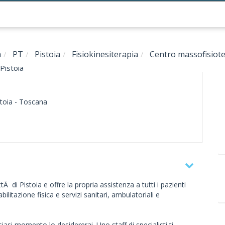
a
PT
Pistoia
Fisiokinesiterapia
Centro massofisiote
Pistoia
toia -
Toscana
tÃ di Pistoia e offre la propria assistenza a tutti i pazienti
bilitazione fisica e servizi sanitari, ambulatoriali e
iasi momento lo desidererai. Uno staff di specialisti ti