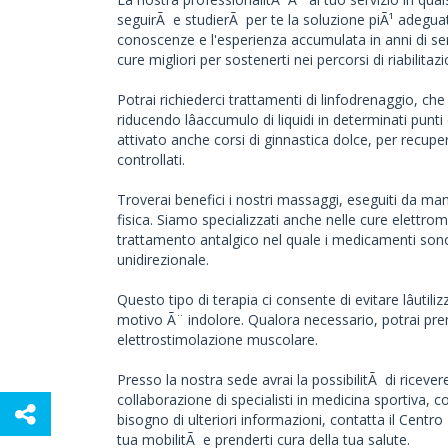
seguirÃ e studierÃ per te la soluzione piÃ¹ adeguat
conoscenze e l'esperienza accumulata in anni di serv
cure migliori per sostenerti nei percorsi di riabilitazi
Potrai richiederci trattamenti di linfodrenaggio, che 
riducendo lâaccumulo di liquidi in determinati pun
attivato anche corsi di ginnastica dolce, per recuper
controllati.
Troverai benefici i nostri massaggi, eseguiti da man
fisica. Siamo specializzati anche nelle cure elettrome
trattamento antalgico nel quale i medicamenti sono 
unidirezionale.
Questo tipo di terapia ci consente di evitare lâuti
motivo Ã¨ indolore. Qualora necessario, potrai pren
elettrostimolazione muscolare.
Presso la nostra sede avrai la possibilitÃ di ricever
collaborazione di specialisti in medicina sportiva, 
bisogno di ulteriori informazioni, contatta il Centro
tua mobilitÃ e prenderti cura della tua salute.