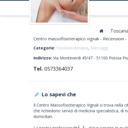
Toscan
Centro massofisioterapico vignali - Recensioni - 
Categorie:
Fisiokinesiterapia
,
Massaggi
Indirizzo:
Via Monteverdi 45/47 -
51100
Pistoia
Pis
Tel.
0573364037
Lo sapevi che
Il Centro Massofisioterapico Vignali si trova nella cit
che richiedono servizi di medicina specialistica, di ria
domiciliari.
La nostra professionalitÃ Ã¨ al tuo servizio in quals