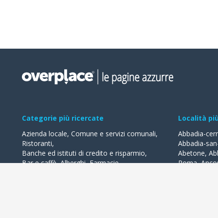
Categorie più ricercate
Località pi
Azienda locale
,
Comune e servizi comunali
,
Abbadia-cer
Ristoranti
,
Abbadia-san
Banche ed istituti di credito e risparmio
,
Abetone
,
Ab
Bar e caffè
,
Alberghi
,
Farmacie
,
Roma
,
Anco
Geometri - studi
,
Avvocati - studi
Acquaviva-de
Acqualagna
Tutte le categorie
Ardea
Tutte le Loca