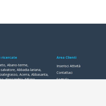
ù ricercate
Area Clienti
reto
,
Abano-terme
,
Inserisci Attività
-salvatore
,
Abbadia-lariana
,
Contattaci
biategrasso
,
Acerra
,
Abbasanta
,
na
,
Alessandria
,
Milano
,
Segnala
lle-fonti
,
Acquapendente
,
,
Acqui-terme
,
Bologna
,
Arezzo
,
lità