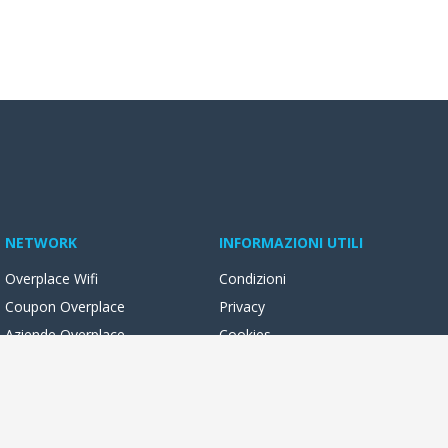
NETWORK
INFORMAZIONI UTILI
Overplace Wifi
Condizioni
Coupon Overplace
Privacy
Aziende Overplace
Cookies
Reseller Oversync