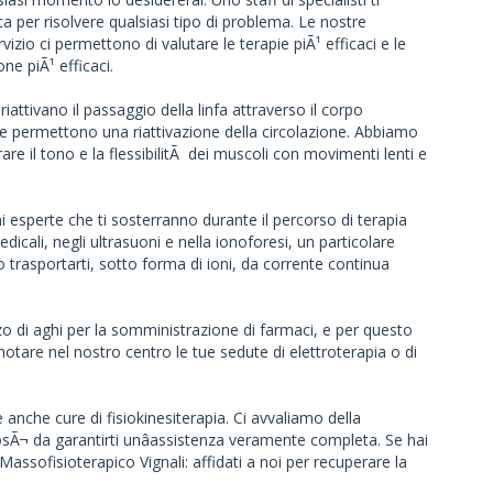
a per risolvere qualsiasi tipo di problema. Le nostre
izio ci permettono di valutare le terapie piÃ¹ efficaci e le
one piÃ¹ efficaci.
riattivano il passaggio della linfa attraverso il corpo
ti e permettono una riattivazione della circolazione. Abbiamo
are il tono e la flessibilitÃ dei muscoli con movimenti lenti e
i esperte che ti sosterranno durante il percorso di terapia
dicali, negli ultrasuoni e nella ionoforesi, un particolare
trasportarti, sotto forma di ioni, da corrente continua
lizzo di aghi per la somministrazione di farmaci, e per questo
otare nel nostro centro le tue sedute di elettroterapia o di
e anche cure di fisiokinesiterapia. Ci avvaliamo della
cosÃ¬ da garantirti unâassistenza veramente completa. Se hai
 Massofisioterapico Vignali: affidati a noi per recuperare la