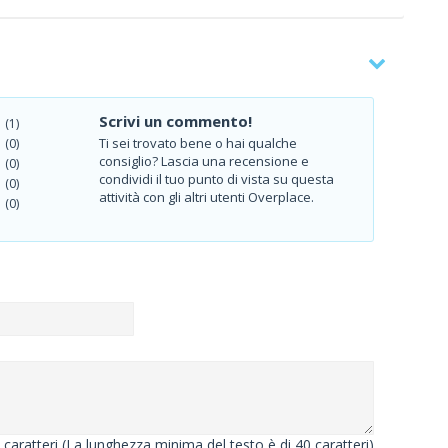
Scrivi un commento!
(1)
Ti sei trovato bene o hai qualche
(0)
consiglio? Lascia una recensione e
(0)
condividi il tuo punto di vista su questa
(0)
attività con gli altri utenti Overplace.
(0)
caratteri (La lunghezza minima del testo è di 40 caratteri)