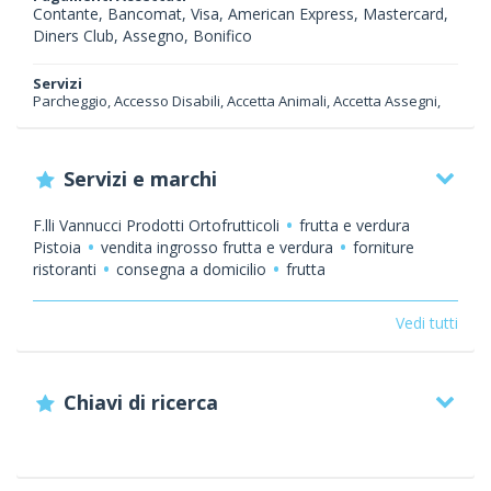
Contante, Bancomat, Visa, American Express, Mastercard,
Diners Club, Assegno, Bonifico
Servizi
Parcheggio, Accesso Disabili, Accetta Animali, Accetta Assegni,
Servizi e marchi
F.lli Vannucci Prodotti Ortofrutticoli
frutta e verdura
Pistoia
vendita ingrosso frutta e verdura
forniture
ristoranti
consegna a domicilio
frutta
fresca
legumi
ortaggi
frutta
esotica
insalate
funghi
frutta secca
Legumi
Vedi tutti
Pistoia
consegna a domicilio Pistoia
Forniture ristoranti
Pistoia
Frutta esotica Pistoia
Frutta fresca
Pistoia
Ortaggi Pistoia
Funghi Pistoia
Chiavi di ricerca