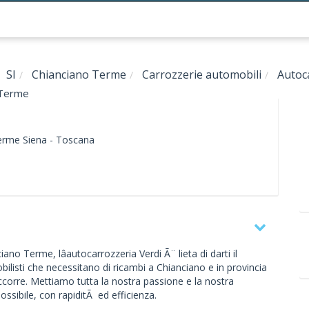
SI
Chianciano Terme
Carrozzerie automobili
Autoc
 Terme
erme
Siena -
Toscana
iano Terme, lâautocarrozzeria Verdi Ã¨ lieta di darti il
bilisti che necessitano di ricambi a Chianciano e in provincia
 occorre. Mettiamo tutta la nostra passione e la nostra
sibile, con rapiditÃ ed efficienza.