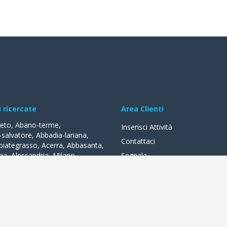
ù ricercate
Area Clienti
reto
,
Abano-terme
,
Inserisci Attività
-salvatore
,
Abbadia-lariana
,
Contattaci
biategrasso
,
Acerra
,
Abbasanta
,
na
,
Alessandria
,
Milano
,
Segnala
lle-fonti
,
Acquapendente
,
,
Acqui-terme
,
Bologna
,
Arezzo
,
lità