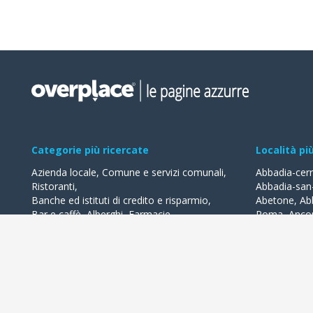
Categorie più ricercate
Località pi
Azienda locale
,
Comune e servizi comunali
,
Abbadia-cer
Ristoranti
,
Abbadia-san
Banche ed istituti di credito e risparmio
,
Abetone
,
Ab
Bar e caffè
,
Alberghi
,
Farmacie
,
Roma
,
Anco
Geometri - studi
,
Avvocati - studi
Acquaviva-de
Acqualagna
Tutte le categorie
Ardea
Tutte le Loca