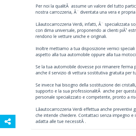
Per noi la qualitÃ assume un valore del tutto partico
nostra carrozzeria, Ã¨ diventata una vera e propria 
Lâautocarrozzeria Verdi, infatti, Ã¨ specializzata s
con dima universale, proponendo ai clienti piÃ¹ estr
rendono le vetture uniche e originali.
Inoltre mettiamo a tua disposizione vernici speciali
aspetto alla tua automobile oppure alla tua motocic
Se la tua automobile dovesse poi rimanere ferma pe
anche il servizio di vettura sostitutiva gratuita per t
Se invece hai bisogno della sostituzione dei cristalli,
supporto e la sua professionalitÃ anche per questa 
personale specializzato e competente, pronto a ris
Lâautocarrozzeria Verdi effettua anche preventivi gr
che intende chiedere. Contattaci senza impegno e i
adatta alle tue necessitÃ .