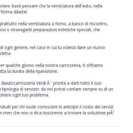
lare: basti pensare che la verniciatura dell'auto, nella
forma dâarte!
oprattutto nella verniciatura a forno, a banco di riscontro,
osi o stravaganti preparazioni estetiche speciali, che
 di ogni genere, nel caso in cui tu volessi dare un nuovo
letta.
r qualche giorno nella nostra carrozzeria, ti offriamo
utta la durata della riparazione.
 lâautocarrozzeria Verdi Ã¨ pronta a darti tutto il suo
tipologia di servizio: da noi potrai contare sempre su di un
olvere ogni tuo problema.
atuiti per chi vuole conoscere in anticipo il costo dei servizi
n men che non si dica riusciremo a trovare la soluzione piÃ¹