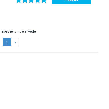
rche........... e si vede.
1
»