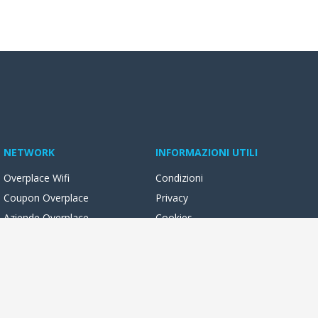
NETWORK
INFORMAZIONI UTILI
Overplace Wifi
Condizioni
Coupon Overplace
Privacy
Aziende Overplace
Cookies
Reseller Oversync