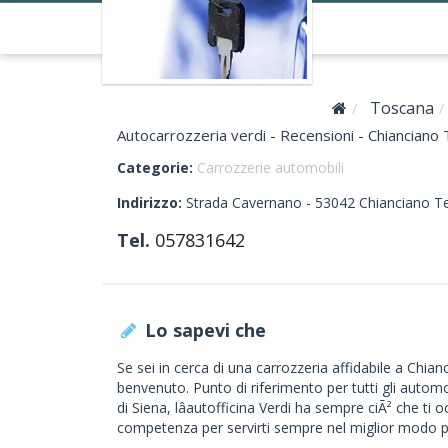
Toscana
Autocarrozzeria verdi - Recensioni - Chianciano
Categorie:
Carrozzerie automobili
Indirizzo:
Strada Cavernano -
53042
Chianciano T
Tel.
057831642
Lo sapevi che
Se sei in cerca di una carrozzeria affidabile a Chianc
benvenuto. Punto di riferimento per tutti gli automo
di Siena, lâautofficina Verdi ha sempre ciÃ² che ti
competenza per servirti sempre nel miglior modo pos