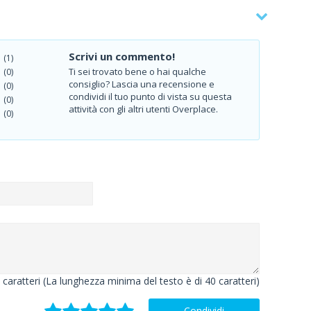
Scrivi un commento!
(1)
Ti sei trovato bene o hai qualche
(0)
consiglio? Lascia una recensione e
(0)
condividi il tuo punto di vista su questa
(0)
attività con gli altri utenti Overplace.
(0)
caratteri (La lunghezza minima del testo è di 40 caratteri)
Condividi