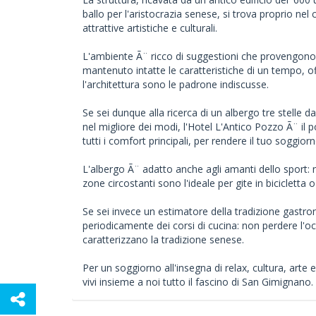
ballo per l'aristocrazia senese, si trova proprio nel 
attrattive artistiche e culturali.
L'ambiente Ã¨ ricco di suggestioni che provengono d
mantenuto intatte le caratteristiche di un tempo, of
l'architettura sono le padrone indiscusse.
Se sei dunque alla ricerca di un albergo tre stelle 
nel migliore dei modi, l'Hotel L'Antico Pozzo Ã¨ il 
tutti i comfort principali, per rendere il tuo soggio
L'albergo Ã¨ adatto anche agli amanti dello sport: n
zone circostanti sono l'ideale per gite in bicicletta o
Se sei invece un estimatore della tradizione gastro
periodicamente dei corsi di cucina: non perdere l'o
caratterizzano la tradizione senese.
Per un soggiorno all'insegna di relax, cultura, arte 
vivi insieme a noi tutto il fascino di San Gimignano.