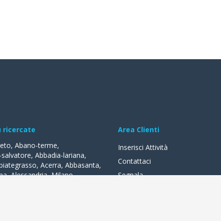
ù ricercate
Area Clienti
reto
,
Abano-terme
,
Inserisci Attività
-salvatore
,
Abbadia-lariana
,
Contattaci
biategrasso
,
Acerra
,
Abbasanta
,
na
,
Alessandria
,
Milano
,
Segnala
lle-fonti
,
Acquapendente
,
,
Acqui-terme
,
Bologna
,
Arezzo
,