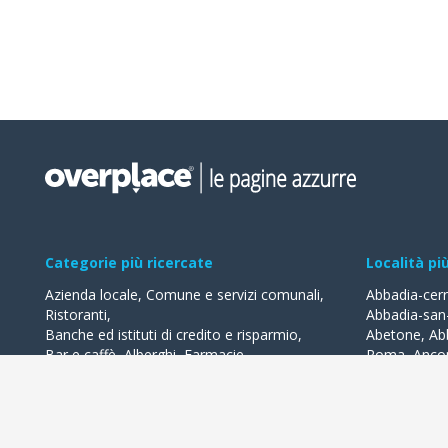
Categorie più ricercate
Località pi
Azienda locale
,
Comune e servizi comunali
,
Abbadia-cer
Ristoranti
,
Abbadia-san
Banche ed istituti di credito e risparmio
,
Abetone
,
Ab
Bar e caffè
,
Alberghi
,
Farmacie
,
Roma
,
Anco
Geometri - studi
,
Avvocati - studi
Acquaviva-de
Acqualagna
Tutte le categorie
Ardea