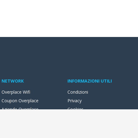
NETWORK
INFORMAZIONI UTILI
Overplace Wifi
Condizioni
Coupon Overplace
Privacy
Aziende Overplace
Cookies
Reseller Oversync