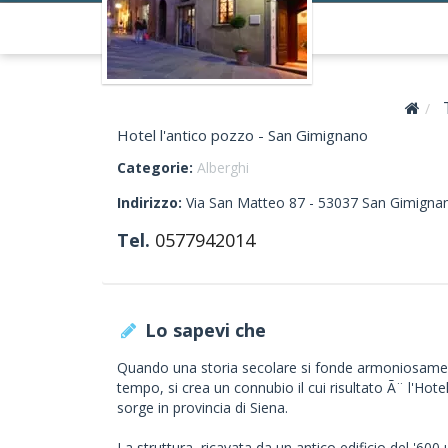
Hotel l'antico pozzo - San Gimignano
Categorie:
Alberghi
Indirizzo:
Via San Matteo 87 -
53037
San Gimigna
Tel.
0577942014
Lo sapevi che
Quando una storia secolare si fonde armoniosamente
tempo, si crea un connubio il cui risultato Ã¨ l'Ho
sorge in provincia di Siena.
La struttura, ricavata da un antico edificio del '6