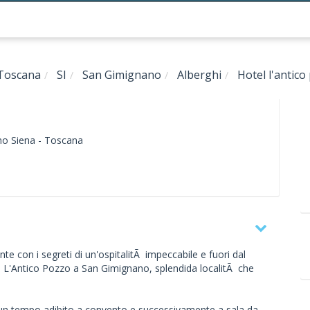
Toscana
SI
San Gimignano
Alberghi
Hotel l'antico
no
Siena -
Toscana
 con i segreti di un'ospitalitÃ impeccabile e fuori dal
tel L'Antico Pozzo a San Gimignano, splendida localitÃ che
00 un tempo adibito a convento e successivamente a sala da