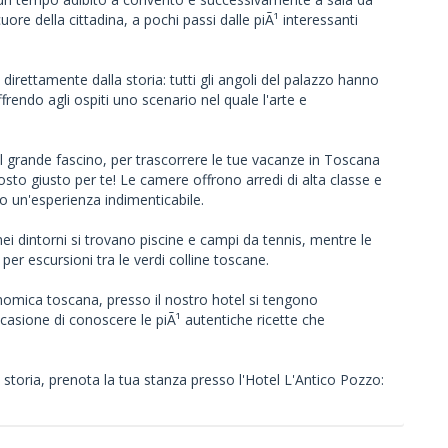
cuore della cittadina, a pochi passi dalle piÃ¹ interessanti
irettamente dalla storia: tutti gli angoli del palazzo hanno
frendo agli ospiti uno scenario nel quale l'arte e
dal grande fascino, per trascorrere le tue vacanze in Toscana
posto giusto per te! Le camere offrono arredi di alta classe e
rno un'esperienza indimenticabile.
ei dintorni si trovano piscine e campi da tennis, mentre le
 per escursioni tra le verdi colline toscane.
nomica toscana, presso il nostro hotel si tengono
ccasione di conoscere le piÃ¹ autentiche ricette che
e storia, prenota la tua stanza presso l'Hotel L'Antico Pozzo: