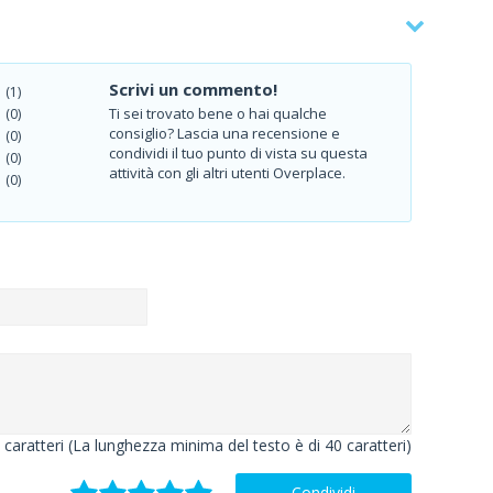
Scrivi un commento!
(1)
Ti sei trovato bene o hai qualche
(0)
consiglio? Lascia una recensione e
(0)
condividi il tuo punto di vista su questa
(0)
attività con gli altri utenti Overplace.
(0)
caratteri (La lunghezza minima del testo è di 40 caratteri)
Condividi