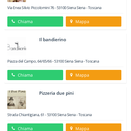
Via Enea Silvio Piccolomini 76
-
53100
Siena
Siena -
Toscana
Chiama
Mappa
Il bandierino
Piazza del Campo, 64/65/66
-
53100
Siena
Siena -
Toscana
Chiama
Mappa
Pizzeria due pini
Strada Chiantigiana, 61
-
53100
Siena
Siena -
Toscana
Chiama
Mappa