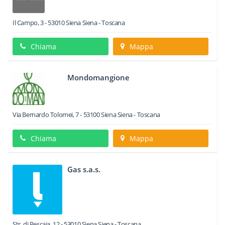
Il Campo, 3
-
53010
Siena
Siena -
Toscana
Chiama
Mappa
Mondomangione
Via Bernardo Tolomei, 7
-
53100
Siena
Siena -
Toscana
Chiama
Mappa
Gas s.a.s.
Str. di Pescaia, 12
-
53010
Siena
Siena -
Toscana