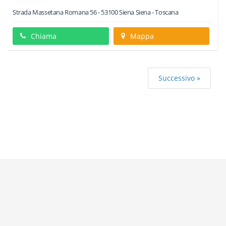
Strada Massetana Romana 56
-
53100
Siena
Siena -
Toscana
Chiama
Mappa
Successivo »
Categorie più ricercate