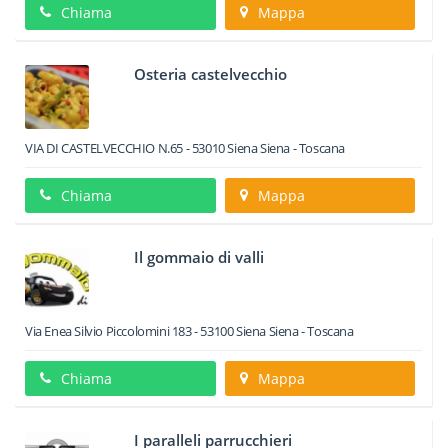
Chiama
Mappa
Osteria castelvecchio
VIA DI CASTELVECCHIO N.65
-
53010
Siena
Siena -
Toscana
Chiama
Mappa
Il gommaio di valli
Via Enea Silvio Piccolomini 183
-
53100
Siena
Siena -
Toscana
Chiama
Mappa
I paralleli parrucchieri