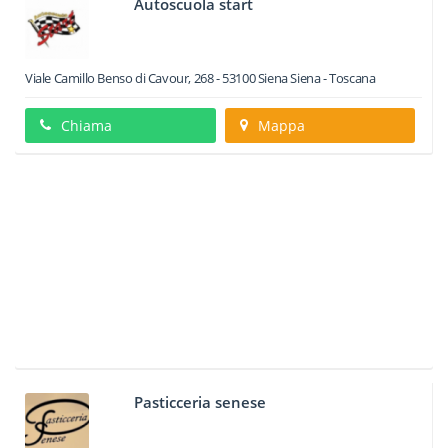
Autoscuola start
Viale Camillo Benso di Cavour, 268
-
53100
Siena
Siena -
Toscana
Chiama
Mappa
Pasticceria senese