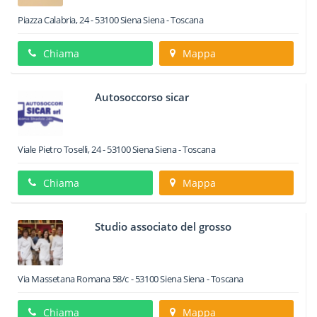
Piazza Calabria, 24
-
53100
Siena
Siena -
Toscana
Chiama
Mappa
Autosoccorso sicar
Viale Pietro Toselli, 24
-
53100
Siena
Siena -
Toscana
Chiama
Mappa
Studio associato del grosso
Via Massetana Romana 58/c
-
53100
Siena
Siena -
Toscana
Chiama
Mappa