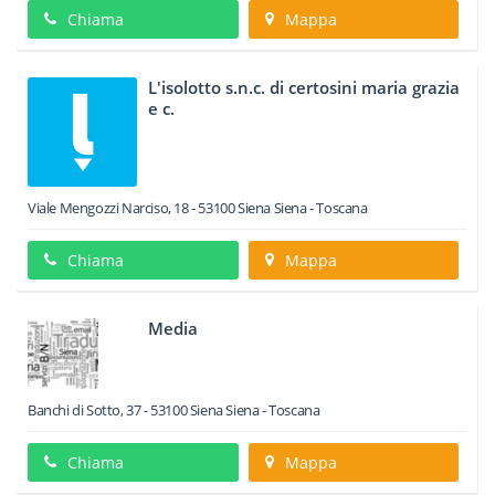
Chiama
Mappa
L'isolotto s.n.c. di certosini maria grazia
e c.
Viale Mengozzi Narciso, 18
-
53100
Siena
Siena -
Toscana
Chiama
Mappa
Media
Banchi di Sotto, 37
-
53100
Siena
Siena -
Toscana
Chiama
Mappa