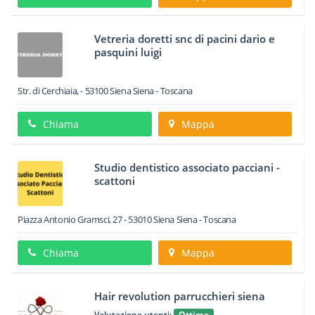
Vetreria doretti snc di pacini dario e
pasquini luigi
Str. di Cerchiaia,
-
53100
Siena
Siena -
Toscana
Chiama
Mappa
Studio dentistico associato pacciani -
scattoni
Piazza Antonio Gramsci, 27
-
53010
Siena
Siena -
Toscana
Chiama
Mappa
Hair revolution parrucchieri siena
Valutazione utenti:
Ottimo