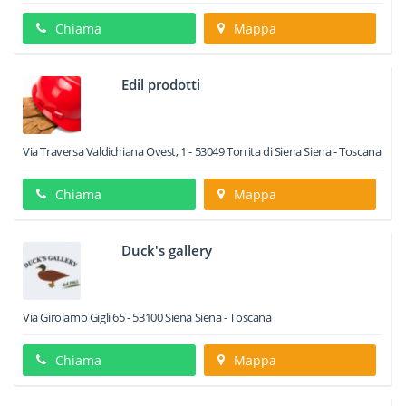
Chiama
Mappa
Edil prodotti
Via Traversa Valdichiana Ovest, 1
-
53049
Torrita di Siena
Siena -
Toscana
Chiama
Mappa
Duck's gallery
Via Girolamo Gigli 65
-
53100
Siena
Siena -
Toscana
Chiama
Mappa