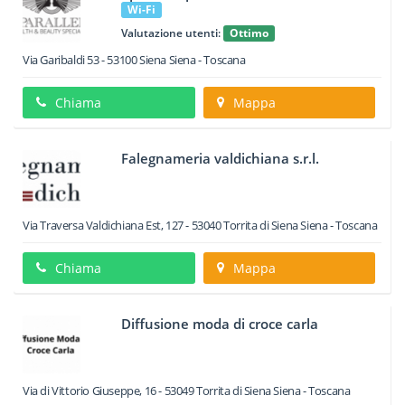
Wi-Fi
Valutazione utenti:
Ottimo
Via Garibaldi 53
-
53100
Siena
Siena -
Toscana
Chiama
Mappa
Falegnameria valdichiana s.r.l.
Via Traversa Valdichiana Est, 127
-
53040
Torrita di Siena
Siena -
Toscana
Chiama
Mappa
Diffusione moda di croce carla
Via di Vittorio Giuseppe, 16
-
53049
Torrita di Siena
Siena -
Toscana