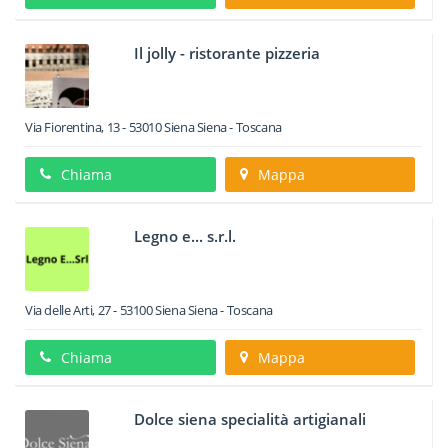
Il jolly - ristorante pizzeria
Via Fiorentina, 13
-
53010
Siena
Siena -
Toscana
Chiama
Mappa
Legno e... s.r.l.
Via delle Arti, 27
-
53100
Siena
Siena -
Toscana
Chiama
Mappa
Dolce siena specialità artigianali