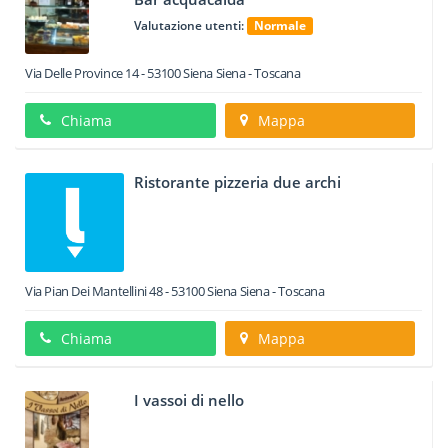
Valutazione utenti:
Normale
Via Delle Province 14
-
53100
Siena
Siena -
Toscana
Chiama
Mappa
Ristorante pizzeria due archi
Via Pian Dei Mantellini 48
-
53100
Siena
Siena -
Toscana
Chiama
Mappa
I vassoi di nello