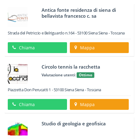
Antica fonte residenza di siena di
bellavista francesco c. sa
Strada del Petriccio e Belriguardo n.164
-
53100
Siena
Siena -
Toscana
Chiama
Mappa
Circolo tennis la racchetta
Valutazione utenti:
Ottimo
Piazzetta Don Perucatti 1
-
53100
Siena
Siena -
Toscana
Chiama
Mappa
Studio di geologia e geofisica