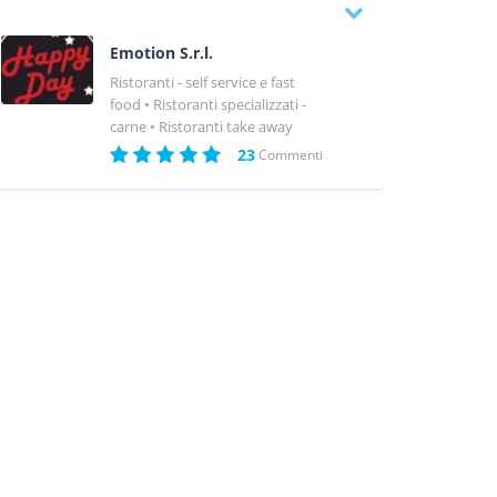
Emotion S.r.l.
Ristoranti - self service e fast
food
Ristoranti specializzati -
carne
Ristoranti take away
23
Commenti