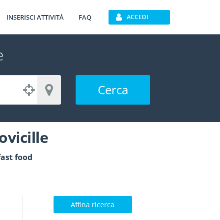
INSERISCI ATTIVITÀ
FAQ
ACCEDI
e
Cerca
ovicille
 fast food
Affina ricerca