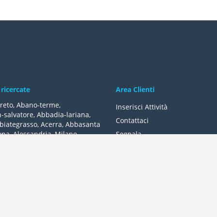
 ricercate
Area Clienti
reto
,
Abano-terme
,
Inserisci Attività
-salvatore
,
Abbadia-lariana
,
Contattaci
biategrasso
,
Acerra
,
Abbasanta
ona
,
Alessandria
,
Milano
,
Segnala
lle-fonti
,
Acquapendente
,
,
Acqui-terme
,
Bologna
,
Arezzo
,
lità