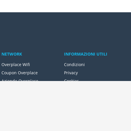
NETWORK
INFORMAZIONI UTILI
Overplace Wifi
Condizioni
Coupon Overplace
Privacy
Aziende Overplace
Cookies
Reseller Oversync