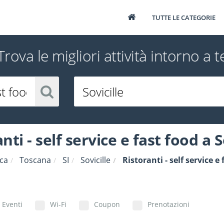
TUTTE LE CATEGORIE
Trova le migliori attività intorno a t
nti - self service e fast food a S
ca
Toscana
SI
Sovicille
Ristoranti - self service e
Eventi
Wi-Fi
Coupon
Prenotazioni