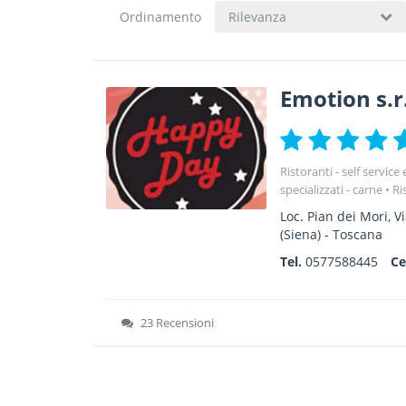
Ordinamento
Rilevanza
Emotion s.r.
Ristoranti - self service
specializzati - carne
Ri
Loc. Pian dei Mori, V
(Siena) -
Toscana
Tel.
0577588445
Ce
23 Recensioni