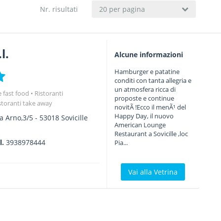
Nr. risultati
20 per pagina
l.
Alcune informazioni
Hamburger e patatine
conditi con tanta allegria e
un atmosfera ricca di
 e fast food
Ristoranti
proposte e continue
storanti take away
novitÃ !Ecco il menÃ¹ del
Happy Day, il nuovo
ia Arno,3/5
-
53018
Sovicille
American Lounge
Restaurant a Sovicille ,loc
l.
3938978444
Pia...
Vai alla Vetrina