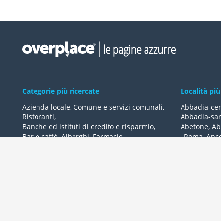
Categorie più ricercate
Località più
Azienda locale
,
Comune e servizi comunali
,
Abbadia-cer
Ristoranti
,
Abbadia-san
Banche ed istituti di credito e risparmio
,
Abetone
,
Ab
Bar e caffè
,
Alberghi
,
Farmacie
,
,
Roma
,
Anc
Geometri - studi
,
Avvocati - studi
Acquaviva-de
Acqualagna
Tutte le categorie
Ardea
Tutte le Loca