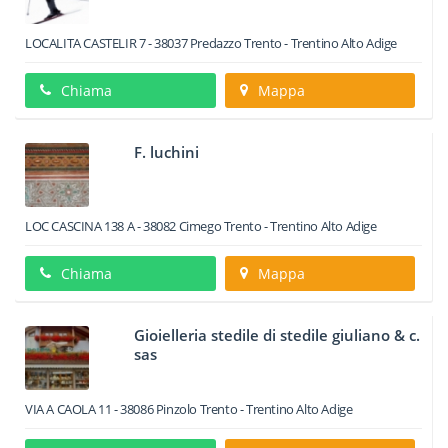
LOCALITA CASTELIR 7
-
38037
Predazzo
Trento -
Trentino Alto Adige
Chiama
Mappa
F. luchini
LOC CASCINA 138 A
-
38082
Cimego
Trento -
Trentino Alto Adige
Chiama
Mappa
Gioielleria stedile di stedile giuliano & c.
sas
VIA A CAOLA 11
-
38086
Pinzolo
Trento -
Trentino Alto Adige