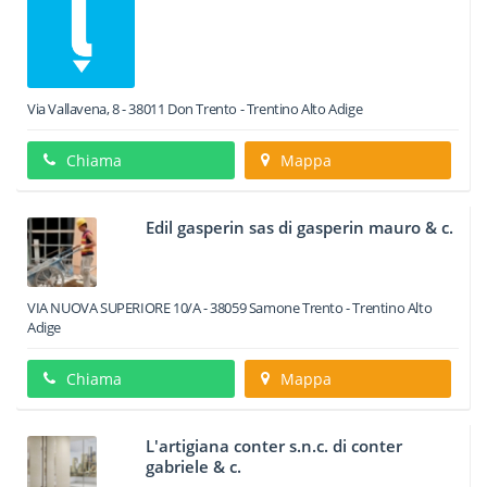
Via Vallavena, 8
-
38011
Don
Trento -
Trentino Alto Adige
Chiama
Mappa
Edil gasperin sas di gasperin mauro & c.
VIA NUOVA SUPERIORE 10/A
-
38059
Samone
Trento -
Trentino Alto
Adige
Chiama
Mappa
L'artigiana conter s.n.c. di conter
gabriele & c.