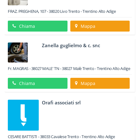
FRAZ. PREGHENA, 107
-
38020
Livo
Trento -
Trentino Alto Adige
Chiama
Mappa
Zanella guglielmo & c. snc
Fr. MAGRAS - 38027 MALE' TN
-
38027
Malè
Trento -
Trentino Alto Adige
Chiama
Mappa
Orafi associati srl
CESARE BATTISTI
-
38033
Cavalese
Trento -
Trentino Alto Adige