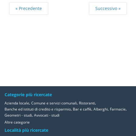
« Precedente
Successivo »
Categorie più ricercate
,
,
,
Azienda locale
Comune e servizi comunali
Ristoranti
,
,
,
,
Banche ed istituti di credito e risparmio
Bar e caffè
Alberghi
Farmacie
,
Geometri - studi
Avvocati - studi
Altre categorie
Località più ricercate