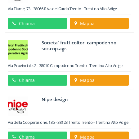
Via Fiume, 73
-
38066
Riva del Garda
Trento -
Trentino Alto Adige
Chiama
Mappa
Societa' frutticoltori campodenno
soc.cop.agr.
Via Provinciale, 2
-
38010
Campodenno
Trento -
Trentino Alto Adige
Chiama
Mappa
Nipe design
Via della Cooperazione, 135
-
38123
Trento
Trento -
Trentino Alto Adige
Chiama
Mappa