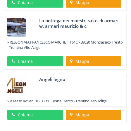
Chiama
Mappa
La bottega dei maestri s.n.c. di armari
w. armari maurizio & c.
PRESSON VIA FRANCESCO MARCHETTI 61C
-
38020
Monclassico
Trento
-
Trentino Alto Adige
Chiama
Mappa
Angeli legno
Via Maso Roveri 30
-
38050
Tenna
Trento -
Trentino Alto Adige
Chiama
Mappa