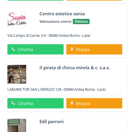
Centro estetico sonia
Valutazione utenti:
Ottimo
Via Campo di Carne, 3 A
-
00040
Ardea
Roma -
Lazio
Chiama
Mappa
Il pirata di chirca mirela & c. s.a.s.
LGMARE TOR SAN LORENZO 128
-
00040
Ardea
Roma -
Lazio
Chiama
Mappa
Edil parroni