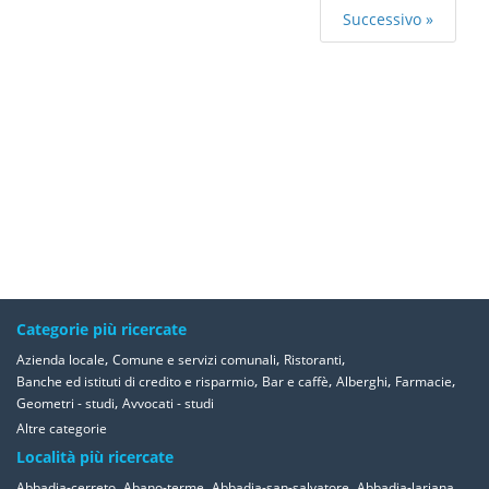
Successivo »
Categorie più ricercate
,
,
,
Azienda locale
Comune e servizi comunali
Ristoranti
,
,
,
,
Banche ed istituti di credito e risparmio
Bar e caffè
Alberghi
Farmacie
,
Geometri - studi
Avvocati - studi
Altre categorie
Località più ricercate
,
,
,
,
Abbadia-cerreto
Abano-terme
Abbadia-san-salvatore
Abbadia-lariana