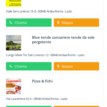
Viale San Lorenzo 13 G
-
00040
Ardea
Roma -
Lazio
Chiama
Mappa
Blue tende zanzariere tende da sole
pergotente
Lungo Mare Tor San Lorenzo 12
-
00040
Ardea
Roma -
Lazio
Chiama
Mappa
Pizza & fichi
Via Laurentina 52 A
-
00040
Ardea
Roma -
Lazio