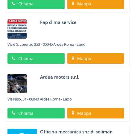
Chiama
Mappa
Fap clima service
Viale S. Lorenzo 233
-
00040
Ardea
Roma -
Lazio
Chiama
Mappa
Ardea motors s.r.l.
Via Niso, 31
-
00040
Ardea
Roma -
Lazio
Chiama
Mappa
Officina meccanica snc di soliman