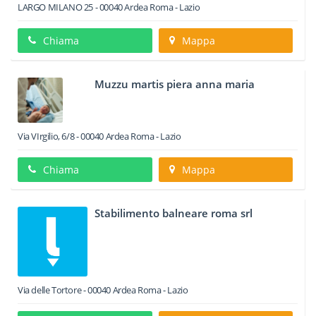
LARGO MILANO 25
-
00040
Ardea
Roma -
Lazio
Chiama
Mappa
Muzzu martis piera anna maria
Via VIrgilio, 6/8
-
00040
Ardea
Roma -
Lazio
Chiama
Mappa
Stabilimento balneare roma srl
Via delle Tortore
-
00040
Ardea
Roma -
Lazio