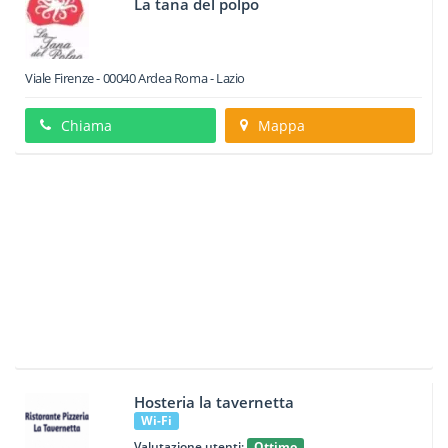
La tana del polpo
Viale Firenze
-
00040
Ardea
Roma -
Lazio
Chiama
Mappa
Hosteria la tavernetta
Wi-Fi
Valutazione utenti:
Ottimo