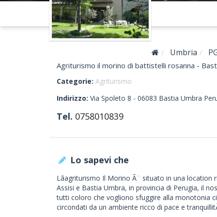
Umbria
P
Agriturismo il morino di battistelli rosanna - Ba
Categorie:
Agriturismo
Indirizzo:
Via Spoleto 8 -
06083
Bastia Umbra
Peru
Tel.
0758010839
Lo sapevi che
Lâagriturismo Il Morino Ã¨ situato in una location 
Assisi e Bastia Umbra, in provincia di Perugia, il no
tutti coloro che vogliono sfuggire alla monotonia 
circondati da un ambiente ricco di pace e tranquillit