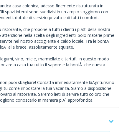
antica casa colonica, adesso finemente ristrutturata in
 Gli spazi interni sono suddivisi in un ampio soggiorno con
enti, dotate di servizio privato e di tutti i comfort.
istorante, che propone a tutti i clienti i piatti della nostra
attenzione nella scelta degli ingredienti. Solo materie prime
 servite nel nostro accogliente e caldo locale. Tra le bontÃ
litÃ alla brace, assolutamente squisite.
o, legumi, vino, miele, marmellate e tartufi. In questo modo
r portare a casa tua tutto il sapore e la bontÃ che questa
 non puoi sbagliare! Contatta immediatamente lâAgriturismo
cegli tu come impostare la tua vacanza. Siamo a disposizione
varci al ristorante. Saremo lieti di servire tutti coloro che
ogliono conoscerlo in maniera piÃ¹ approfondita.