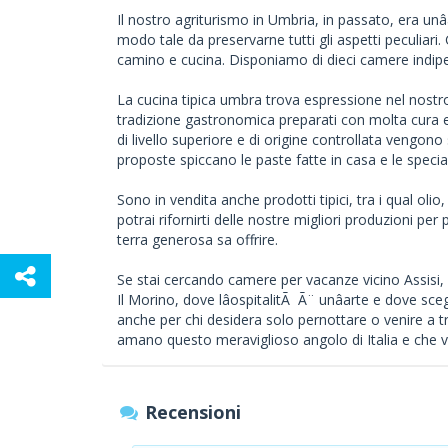
Il nostro agriturismo in Umbria, in passato, era unâ
modo tale da preservarne tutti gli aspetti peculiari.
camino e cucina. Disponiamo di dieci camere indipend
La cucina tipica umbra trova espressione nel nostro r
tradizione gastronomica preparati con molta cura e 
di livello superiore e di origine controllata vengono
proposte spiccano le paste fatte in casa e le specia
Sono in vendita anche prodotti tipici, tra i qual oli
potrai rifornirti delle nostre migliori produzioni pe
terra generosa sa offrire.
Se stai cercando camere per vacanze vicino Assisi,
Il Morino, dove lâospitalitÃ Ã¨ unâarte e dove s
anche per chi desidera solo pernottare o venire a tro
amano questo meraviglioso angolo di Italia e che v
Recensioni