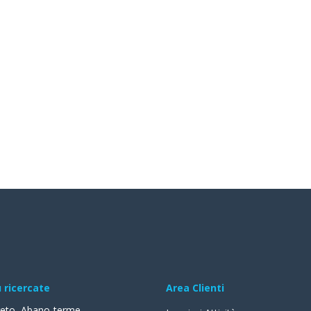
ù ricercate
Area Clienti
reto
,
Abano-terme
,