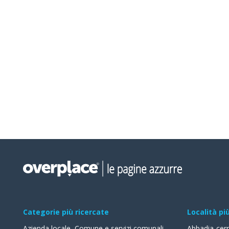
Categorie più ricercate
Località pi
Azienda locale
,
Comune e servizi comunali
,
Abbadia-cer