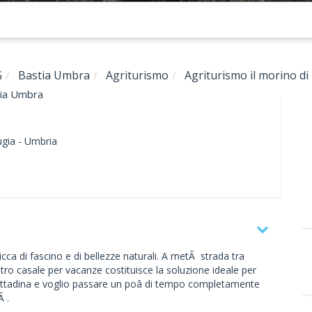
G
Bastia Umbra
Agriturismo
Agriturismo il morino di 
stia Umbra
gia -
Umbria
ricca di fascino e di bellezze naturali. A metÃ strada tra
stro casale per vacanze costituisce la soluzione ideale per
cittadina e voglio passare un poâ di tempo completamente
Ã .