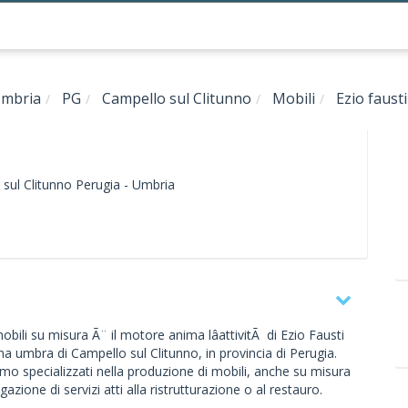
mbria
PG
Campello sul Clitunno
Mobili
Ezio fausti
sul Clitunno
Perugia -
Umbria
obili su misura Ã¨ il motore anima lâattivitÃ di Ezio Fausti
dina umbra di Campello sul Clitunno, in provincia di Perugia.
siamo specializzati nella produzione di mobili, anche su misura
ogazione di servizi atti alla ristrutturazione o al restauro.