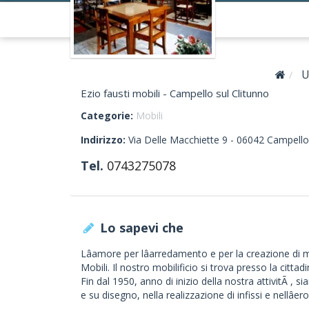
U
Ezio fausti mobili - Campello sul Clitunno
Categorie:
Mobili
Indirizzo:
Via Delle Macchiette 9 -
06042
Campello 
Tel.
0743275078
Lo sapevi che
Lâamore per lâarredamento e per la creazione di m
Mobili. Il nostro mobilificio si trova presso la citta
Fin dal 1950, anno di inizio della nostra attivitÃ , 
e su disegno, nella realizzazione di infissi e nellâer