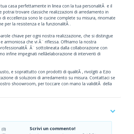
a tua casa perfettamente in linea con la tua personalitÃ e il
e potrai trovare classiche realizzazioni di arredamento in
tto di eccellenza sono le cucine complete su misura, rinomate
 per la resistenza e la funzionalitÃ .
arole chiave per ogni nostra realizzazione, che si distingue
a e armoniosa che vi Ã¨ riflessa. Offriamo la nostra
 professionalitÃ Ã¨ sottolineata dalla collaborazione con
mo infine impegnati nellâelaborazione di interventi di
to, e soprattutto con prodotti di qualitÃ , rivolgiti a Ezio
lizzazione di soluzioni di arredamento su misura. Contattaci se
 nostro shoowroom, per toccare con mano la validitÃ della
Scrivi un commento!
(0)