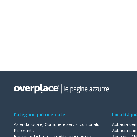
Categorie più ricercate
Località pi
Azienda locale
,
Comune e servizi comunali
,
Abbadia-cer
Ristoranti
,
Abbadia-san
Banche ed istituti di credito e risparmio
,
Abetone
,
Ab