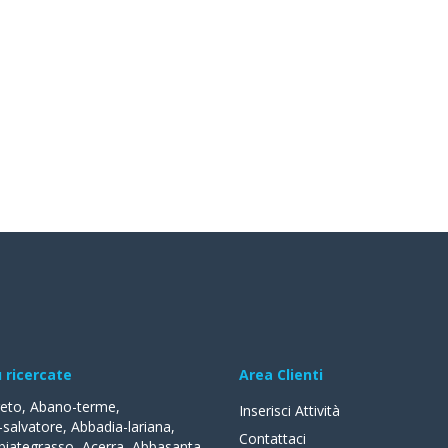
ù ricercate
Area Clienti
reto
,
Abano-terme
,
Inserisci Attività
-salvatore
,
Abbadia-lariana
,
Contattaci
biategrasso
,
Acerra
,
Abbasanta
,