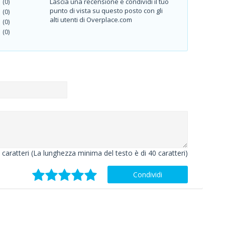
Lascia una recensione e condividi il tuo
(0)
punto di vista su questo posto con gli
(0)
alti utenti di Overplace.com
(0)
(0)
caratteri (La lunghezza minima del testo è di 40 caratteri)
Condividi